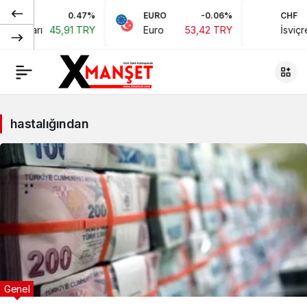
0.47%
EURO
-0.06%
CHF
n Doları
45,91 TRY
Euro
53,42 TRY
İsviçre 
hastalığından
Genel