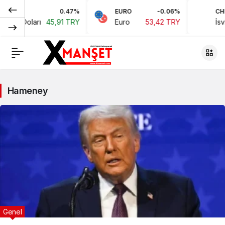
0.47%
EURO
-0.06%
CHF
ikan Doları
45,91 TRY
Euro
53,42 TRY
İsvi
Hameney
Genel