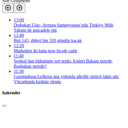
Son Gelişmeler
13:00
Doğukan Ulaç, Avrupa Şampiyonası’nda Türkiye Milli
Takımı ile mücadele etti
12:40
Biri 143, diğeri bin 320 gündür kaçak
12:20
Marketten iki kutu tıraş bıçağı çaldı
11:40
Şenkul’dan hükümete sert tepki: İçişleri Bakanı nerede,
Başbakan nerede?
11:30
Gazimağusa-Lefkoşa ana yolunda alkollü sürücü takla attı:
Vücudunda kırıklar oluştu
hakemler