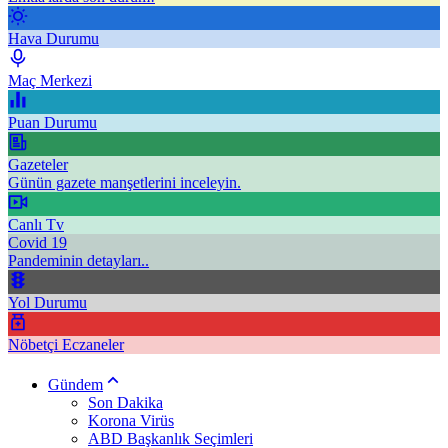
Hava Durumu
Maç Merkezi
Puan Durumu
Gazeteler
Günün gazete manşetlerini inceleyin.
Canlı Tv
Covid 19
Pandeminin detayları..
Yol Durumu
Nöbetçi Eczaneler
Gündem
Son Dakika
Korona Virüs
ABD Başkanlık Seçimleri