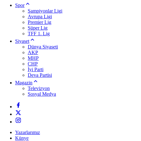
Spor
Şampiyonlar Ligi
Avrupa Ligi
Premier Lig
Süper Lig
TFF 1. Lig
Siyaset
Dünya Siyaseti
AKP
MHP
CHP
İyi Parti
Deva Partisi
Magazin
Televizyon
Sosyal Medya
Yazarlarımız
Künye