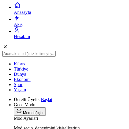
Anasayfa
Akış
Hesabım
Kıbrıs
Türkiye
Dünya
Ekonomi
Spor
Yaşam
Ücretli Üyelik
Başlat
Gece Modu
Mod değiştir
Mod Ayarları
Mod seçin, deneyimini kişiselleştirin.