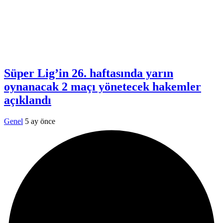
Süper Lig’in 26. haftasında yarın
oynanacak 2 maçı yönetecek hakemler
açıklandı
Genel
5 ay önce