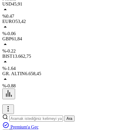
USD
45,91
%0.47
EURO
53,42
%-0.06
GBP
61,84
%-0.22
BIST
13.662,75
%-1.64
GR. ALTIN
6.658,45
%-0.88
Ara
Premium'a Geç