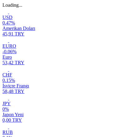
Loading...
USD
0.47%
Amerikan Doları
45,91 TRY
EURO
-0.06%
Euro
53,42 TRY
CHF
0.15%
İsviçre Frangı
58,48 TRY
JPY
0%
Japon Yeni
0,00 TRY
RUB