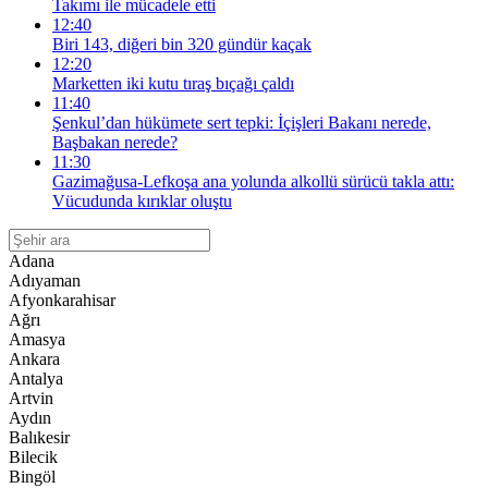
Takımı ile mücadele etti
12:40
Biri 143, diğeri bin 320 gündür kaçak
12:20
Marketten iki kutu tıraş bıçağı çaldı
11:40
Şenkul’dan hükümete sert tepki: İçişleri Bakanı nerede,
Başbakan nerede?
11:30
Gazimağusa-Lefkoşa ana yolunda alkollü sürücü takla attı:
Vücudunda kırıklar oluştu
Adana
Adıyaman
Afyonkarahisar
Ağrı
Amasya
Ankara
Antalya
Artvin
Aydın
Balıkesir
Bilecik
Bingöl