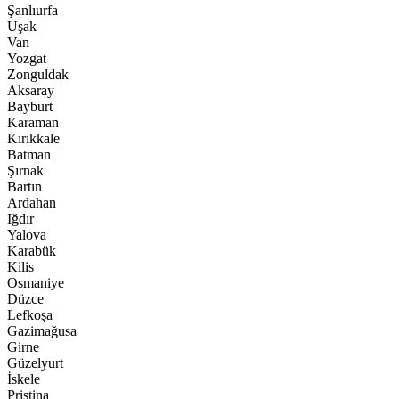
Şanlıurfa
Uşak
Van
Yozgat
Zonguldak
Aksaray
Bayburt
Karaman
Kırıkkale
Batman
Şırnak
Bartın
Ardahan
Iğdır
Yalova
Karabük
Kilis
Osmaniye
Düzce
Lefkoşa
Gazimağusa
Girne
Güzelyurt
İskele
Pristina