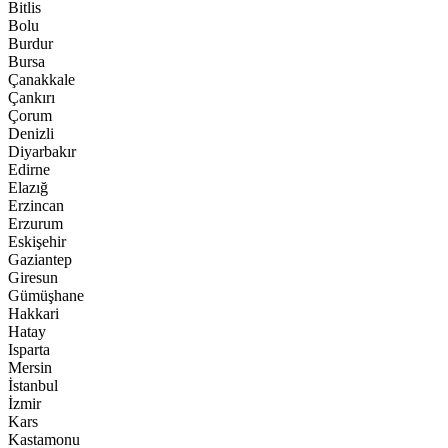
Bitlis
Bolu
Burdur
Bursa
Çanakkale
Çankırı
Çorum
Denizli
Diyarbakır
Edirne
Elazığ
Erzincan
Erzurum
Eskişehir
Gaziantep
Giresun
Gümüşhane
Hakkari
Hatay
Isparta
Mersin
İstanbul
İzmir
Kars
Kastamonu