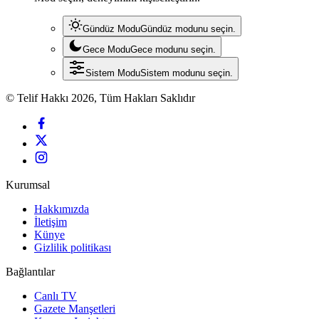
Gündüz Modu
Gündüz modunu seçin.
Gece Modu
Gece modunu seçin.
Sistem Modu
Sistem modunu seçin.
© Telif Hakkı 2026, Tüm Hakları Saklıdır
Kurumsal
Hakkımızda
İletişim
Künye
Gizlilik politikası
Bağlantılar
Canlı TV
Gazete Manşetleri