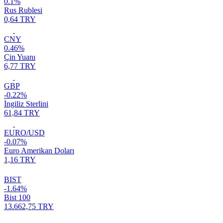
0.1%
Rus Rublesi
0,64 TRY
CNY
0.46%
Çin Yuanı
6,77 TRY
GBP
-0.22%
İngiliz Sterlini
61,84 TRY
EURO/USD
-0.07%
Euro Amerikan Doları
1,16 TRY
BIST
-1.64%
Bist 100
13.662,75 TRY