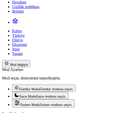
Hesabım
Gizlilik politikası
İletişim
Kıbrıs
Türkiye
Dünya
Ekonomi
Spor
Yaşam
Mod değiştir
Mod Ayarları
Mod seçin, deneyimini kişiselleştirin.
Gündüz Modu
Gündüz modunu seçin.
Gece Modu
Gece modunu seçin.
Sistem Modu
Sistem modunu seçin.