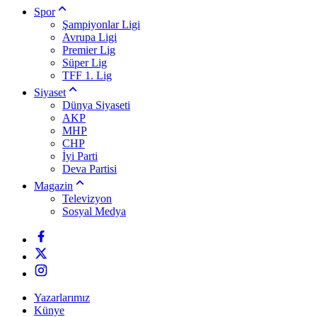
Spor
Şampiyonlar Ligi
Avrupa Ligi
Premier Lig
Süper Lig
TFF 1. Lig
Siyaset
Dünya Siyaseti
AKP
MHP
CHP
İyi Parti
Deva Partisi
Magazin
Televizyon
Sosyal Medya
Yazarlarımız
Künye