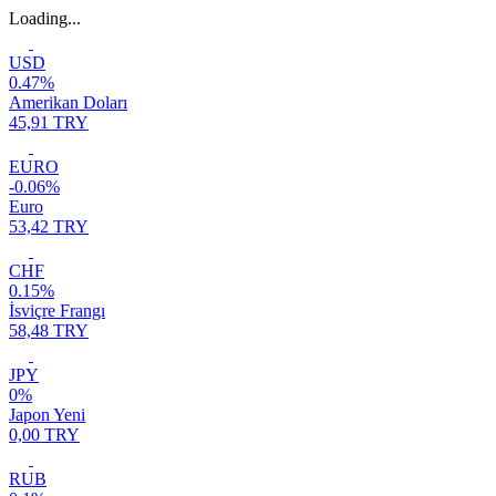
Loading...
USD
0.47%
Amerikan Doları
45,91 TRY
EURO
-0.06%
Euro
53,42 TRY
CHF
0.15%
İsviçre Frangı
58,48 TRY
JPY
0%
Japon Yeni
0,00 TRY
RUB