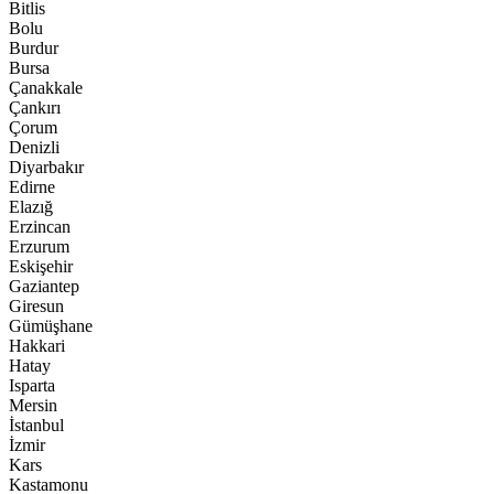
Bitlis
Bolu
Burdur
Bursa
Çanakkale
Çankırı
Çorum
Denizli
Diyarbakır
Edirne
Elazığ
Erzincan
Erzurum
Eskişehir
Gaziantep
Giresun
Gümüşhane
Hakkari
Hatay
Isparta
Mersin
İstanbul
İzmir
Kars
Kastamonu