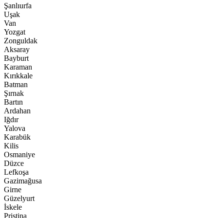
Şanlıurfa
Uşak
Van
Yozgat
Zonguldak
Aksaray
Bayburt
Karaman
Kırıkkale
Batman
Şırnak
Bartın
Ardahan
Iğdır
Yalova
Karabük
Kilis
Osmaniye
Düzce
Lefkoşa
Gazimağusa
Girne
Güzelyurt
İskele
Pristina