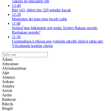
Takımı ile mücadele etti
12:40
Biri 143, diğeri bin 320 gündür kaçak
12:20
Marketten iki kutu tıraş bıçağı çaldı
11:40
Şenkul’dan hükümete sert tepki: İçişleri Bakanı nerede,
Başbakan nerede?
11:30
Gazimağusa-Lefkoşa ana yolunda alkollü sürücü takla attı:
Vücudunda kırıklar oluştu
Adana
Adıyaman
Afyonkarahisar
Ağrı
Amasya
Ankara
Antalya
Artvin
Aydın
Balıkesir
Bilecik
Bingöl