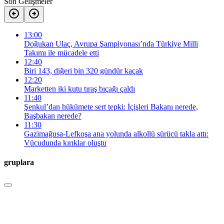
Son Gelişmeler
13:00
Doğukan Ulaç, Avrupa Şampiyonası’nda Türkiye Milli
Takımı ile mücadele etti
12:40
Biri 143, diğeri bin 320 gündür kaçak
12:20
Marketten iki kutu tıraş bıçağı çaldı
11:40
Şenkul’dan hükümete sert tepki: İçişleri Bakanı nerede,
Başbakan nerede?
11:30
Gazimağusa-Lefkoşa ana yolunda alkollü sürücü takla attı:
Vücudunda kırıklar oluştu
gruplara