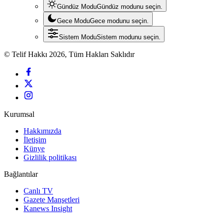
Gündüz Modu
Gündüz modunu seçin.
Gece Modu
Gece modunu seçin.
Sistem Modu
Sistem modunu seçin.
© Telif Hakkı 2026, Tüm Hakları Saklıdır
Kurumsal
Hakkımızda
İletişim
Künye
Gizlilik politikası
Bağlantılar
Canlı TV
Gazete Manşetleri
Kanews Insight