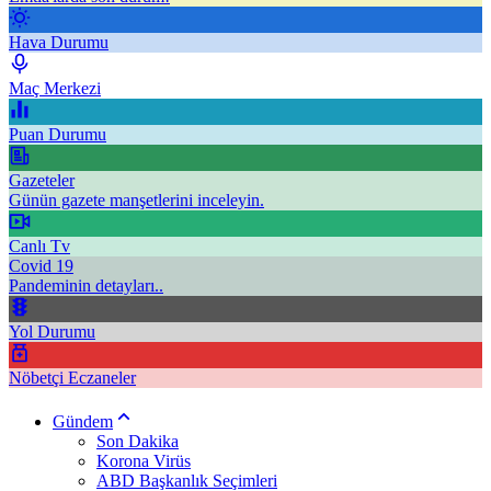
Hava Durumu
Maç Merkezi
Puan Durumu
Gazeteler
Günün gazete manşetlerini inceleyin.
Canlı Tv
Covid 19
Pandeminin detayları..
Yol Durumu
Nöbetçi Eczaneler
Gündem
Son Dakika
Korona Virüs
ABD Başkanlık Seçimleri