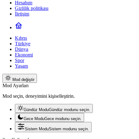
Hesabım
Gizlilik politikası
İletişim
Kıbrıs
Türkiye
Dünya
Ekonomi
Spor
Yaşam
Mod değiştir
Mod Ayarları
Mod seçin, deneyimini kişiselleştirin.
Gündüz Modu
Gündüz modunu seçin.
Gece Modu
Gece modunu seçin.
Sistem Modu
Sistem modunu seçin.