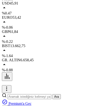
USD
45,91
%0.47
EURO
53,42
%-0.06
GBP
61,84
%-0.22
BIST
13.662,75
%-1.64
GR. ALTIN
6.658,45
%-0.88
Ara
Premium'a Geç