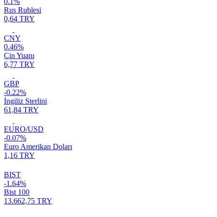
0.1%
Rus Rublesi
0,64 TRY
CNY
0.46%
Çin Yuanı
6,77 TRY
GBP
-0.22%
İngiliz Sterlini
61,84 TRY
EURO/USD
-0.07%
Euro Amerikan Doları
1,16 TRY
BIST
-1.64%
Bist 100
13.662,75 TRY