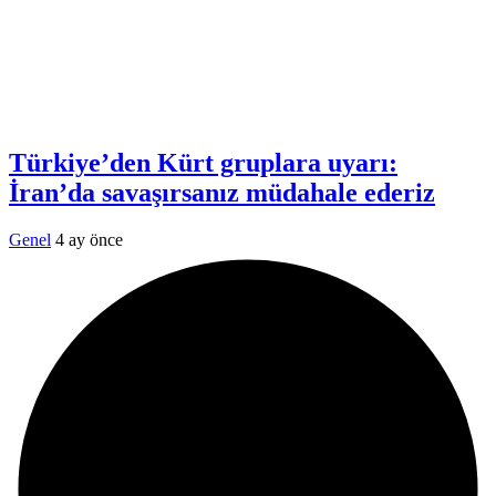
Türkiye’den Kürt gruplara uyarı:
İran’da savaşırsanız müdahale ederiz
Genel
4 ay önce