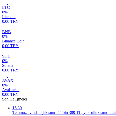
LTC
0%
Litecoin
0,00 TRY
BNB
0%
Binance Coin
0,00 TRY
SOL
0%
Solana
0,00 TRY
AVAX
0%
Avalanche
0,00 TRY
Son Gelişmeler
16:30
Temmuz ayında açlık sınırı 45 bin 389 TL, yoksulluk sınırı 24