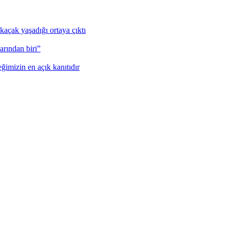
kaçak yaşadığı ortaya çıktı
rından biri”
eğimizin en açık kanıtıdır