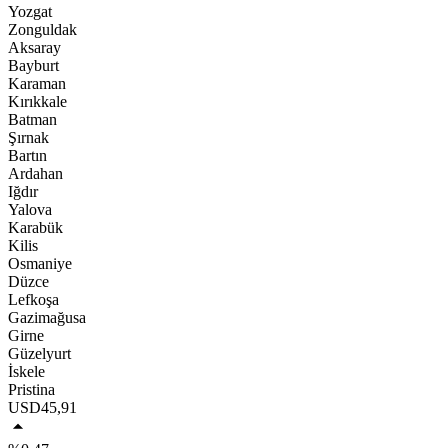
Yozgat
Zonguldak
Aksaray
Bayburt
Karaman
Kırıkkale
Batman
Şırnak
Bartın
Ardahan
Iğdır
Yalova
Karabük
Kilis
Osmaniye
Düzce
Lefkoşa
Gazimağusa
Girne
Güzelyurt
İskele
Pristina
USD
45,91