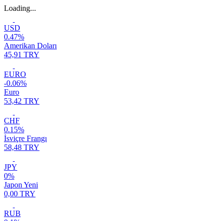
Loading...
USD
0.47%
Amerikan Doları
45,91 TRY
EURO
-0.06%
Euro
53,42 TRY
CHF
0.15%
İsviçre Frangı
58,48 TRY
JPY
0%
Japon Yeni
0,00 TRY
RUB