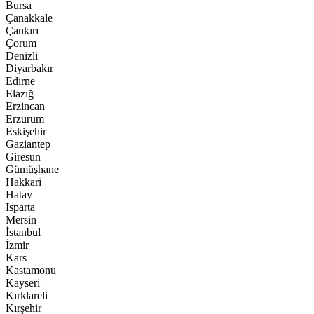
Bursa
Çanakkale
Çankırı
Çorum
Denizli
Diyarbakır
Edirne
Elazığ
Erzincan
Erzurum
Eskişehir
Gaziantep
Giresun
Gümüşhane
Hakkari
Hatay
Isparta
Mersin
İstanbul
İzmir
Kars
Kastamonu
Kayseri
Kırklareli
Kırşehir