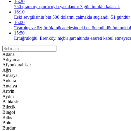
16:20
750 gram uyuşturucuyla yakalandı: 3 gün tutuklu kalacak
16:10
Eski sevgilisinin bin 500 dolarını çalmakla suçlandı, 51 gündür 
16:00
“Varoluş ve özgürlük mücadelesindeki en önemli dönüm noktala
15:50
Ertuğruloğlu: Erenköy, hiçbir şart altında esareti kabul etmeyec
Adana
Adıyaman
Afyonkarahisar
Ağrı
Amasya
Ankara
Antalya
Artvin
Aydın
Balıkesir
Bilecik
Bingöl
Bitlis
Bolu
Burdur