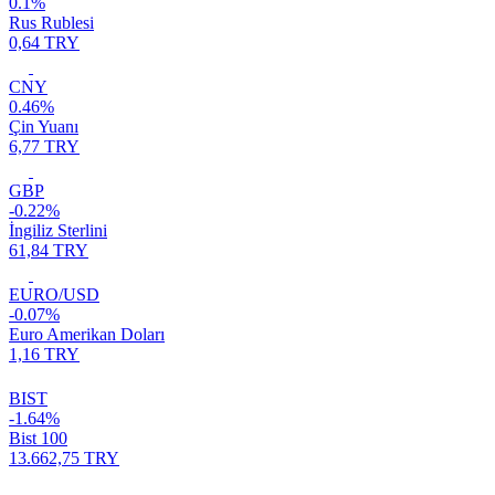
0.1%
Rus Rublesi
0,64 TRY
CNY
0.46%
Çin Yuanı
6,77 TRY
GBP
-0.22%
İngiliz Sterlini
61,84 TRY
EURO/USD
-0.07%
Euro Amerikan Doları
1,16 TRY
BIST
-1.64%
Bist 100
13.662,75 TRY