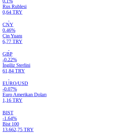
0.1%
Rus Rublesi
0,64 TRY
CNY
0.46%
Çin Yuanı
6,77 TRY
GBP
-0.22%
İngiliz Sterlini
61,84 TRY
EURO/USD
-0.07%
Euro Amerikan Doları
1,16 TRY
BIST
-1.64%
Bist 100
13.662,75 TRY