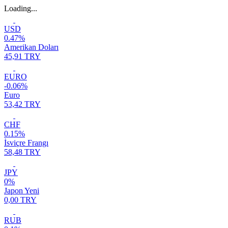
Loading...
USD
0.47%
Amerikan Doları
45,91 TRY
EURO
-0.06%
Euro
53,42 TRY
CHF
0.15%
İsviçre Frangı
58,48 TRY
JPY
0%
Japon Yeni
0,00 TRY
RUB