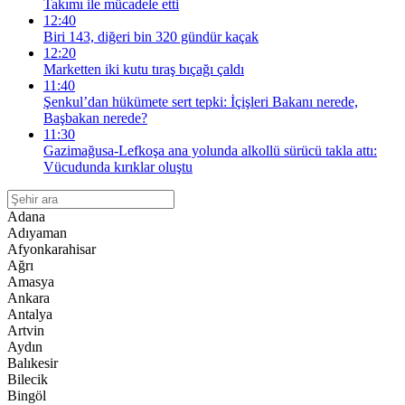
Takımı ile mücadele etti
12:40
Biri 143, diğeri bin 320 gündür kaçak
12:20
Marketten iki kutu tıraş bıçağı çaldı
11:40
Şenkul’dan hükümete sert tepki: İçişleri Bakanı nerede,
Başbakan nerede?
11:30
Gazimağusa-Lefkoşa ana yolunda alkollü sürücü takla attı:
Vücudunda kırıklar oluştu
Adana
Adıyaman
Afyonkarahisar
Ağrı
Amasya
Ankara
Antalya
Artvin
Aydın
Balıkesir
Bilecik
Bingöl