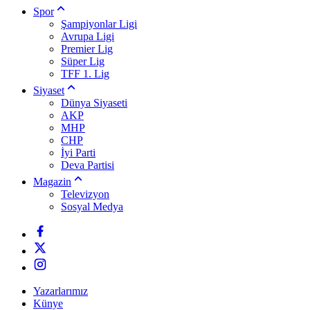
Spor
Şampiyonlar Ligi
Avrupa Ligi
Premier Lig
Süper Lig
TFF 1. Lig
Siyaset
Dünya Siyaseti
AKP
MHP
CHP
İyi Parti
Deva Partisi
Magazin
Televizyon
Sosyal Medya
Yazarlarımız
Künye