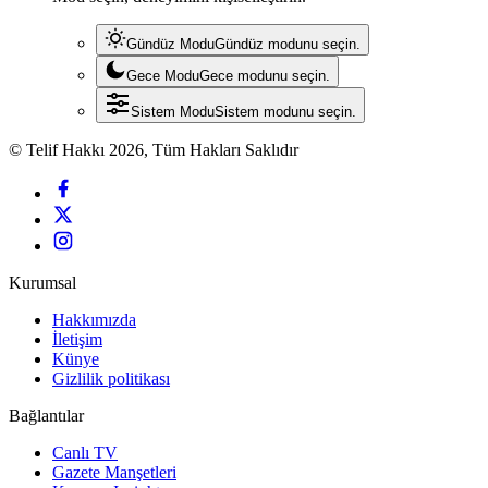
Gündüz Modu
Gündüz modunu seçin.
Gece Modu
Gece modunu seçin.
Sistem Modu
Sistem modunu seçin.
© Telif Hakkı 2026, Tüm Hakları Saklıdır
Kurumsal
Hakkımızda
İletişim
Künye
Gizlilik politikası
Bağlantılar
Canlı TV
Gazete Manşetleri