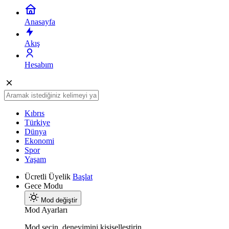
Anasayfa
Akış
Hesabım
Kıbrıs
Türkiye
Dünya
Ekonomi
Spor
Yaşam
Ücretli Üyelik
Başlat
Gece Modu
Mod değiştir
Mod Ayarları
Mod seçin, deneyimini kişiselleştirin.