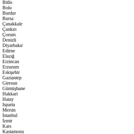
Bitlis
Bolu
Burdur
Bursa
Çanakkale
Çankırı
Çorum
Denizli
Diyarbakır
Edirne
Elazığ
Erzincan
Erzurum
Eskişehir
Gaziantep
Giresun
Gümüşhane
Hakkari
Hatay
Isparta
Mersin
İstanbul
İzmir
Kars
Kastamonu