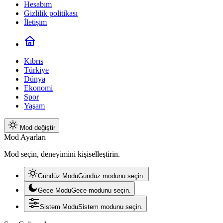
Hesabım
Gizlilik politikası
İletişim
Kıbrıs
Türkiye
Dünya
Ekonomi
Spor
Yaşam
Mod değiştir
Mod Ayarları
Mod seçin, deneyimini kişiselleştirin.
Gündüz Modu
Gündüz modunu seçin.
Gece Modu
Gece modunu seçin.
Sistem Modu
Sistem modunu seçin.