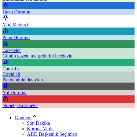
Hava Durumu
Maç Merkezi
Puan Durumu
Gazeteler
Günün gazete manşetlerini inceleyin.
Canlı Tv
Covid 19
Pandeminin detayları..
Yol Durumu
Nöbetçi Eczaneler
Gündem
Son Dakika
Korona Virüs
ABD Başkanlık Seçimleri