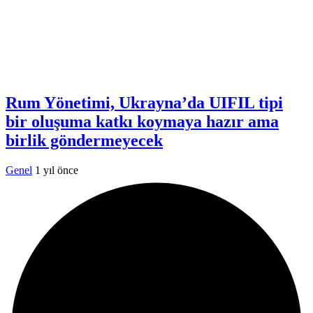
Rum Yönetimi, Ukrayna’da UIFIL tipi
bir oluşuma katkı koymaya hazır ama
birlik göndermeyecek
Genel
1 yıl önce