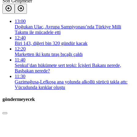
Son Gelişmeler
13:00
Doğukan Ulaç, Avrupa Şampiyonası’nda Türkiye Milli
Takımı ile mücadele etti
12:40
Biri 143, diğeri bin 320 gündür kaçak
12:20
Marketten iki kutu tıraş bıçağı çaldı
11:40
Şenkul’dan hükümete sert tepki: İçişleri Bakanı nerede,
Başbakan nerede?
11:30
Gazimağusa-Lefkoşa ana yolunda alkollü sürücü takla attı:
Vücudunda kırıklar oluştu
göndermeyecek