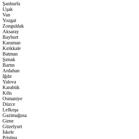
Şanlıurfa
Uşak
Van
Yozgat
Zonguldak
Aksaray
Bayburt
Karaman
Kırıkkale
Batman
Şırnak
Bartın
Ardahan
Iğdır
Yalova
Karabük
Kilis
Osmaniye
Düzce
Lefkoşa
Gazimağusa
Girne
Güzelyurt
İskele
Pristina