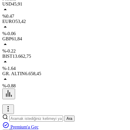
USD
45,91
%0.47
EURO
53,42
%-0.06
GBP
61,84
%-0.22
BIST
13.662,75
%-1.64
GR. ALTIN
6.658,45
%-0.88
Ara
Premium'a Geç