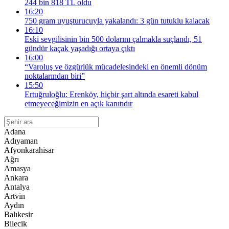
244 bin 818 TL oldu
16:20
750 gram uyuşturucuyla yakalandı: 3 gün tutuklu kalacak
16:10
Eski sevgilisinin bin 500 dolarını çalmakla suçlandı, 51
gündür kaçak yaşadığı ortaya çıktı
16:00
“Varoluş ve özgürlük mücadelesindeki en önemli dönüm
noktalarından biri”
15:50
Ertuğruloğlu: Erenköy, hiçbir şart altında esareti kabul
etmeyeceğimizin en açık kanıtıdır
Adana
Adıyaman
Afyonkarahisar
Ağrı
Amasya
Ankara
Antalya
Artvin
Aydın
Balıkesir
Bilecik