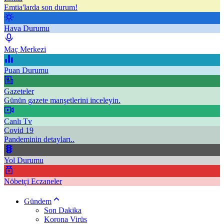
Emtia'larda son durum!
Hava Durumu
Maç Merkezi
Puan Durumu
Gazeteler
Günün gazete manşetlerini inceleyin.
Canlı Tv
Covid 19
Pandeminin detayları..
Yol Durumu
Nöbetçi Eczaneler
Gündem
Son Dakika
Korona Virüs