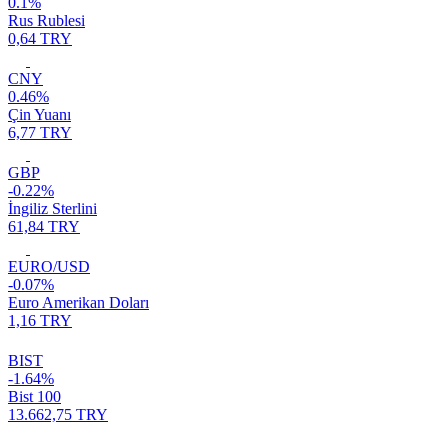
0.1%
Rus Rublesi
0,64 TRY
CNY
0.46%
Çin Yuanı
6,77 TRY
GBP
-0.22%
İngiliz Sterlini
61,84 TRY
EURO/USD
-0.07%
Euro Amerikan Doları
1,16 TRY
BIST
-1.64%
Bist 100
13.662,75 TRY