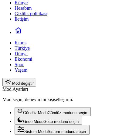
Künye
Hesabım
Gizlilik politikası
İletişim
Kıbrıs
Türkiye
Dünya
Ekonomi
Spor
Yaşam
Mod değiştir
Mod Ayarları
Mod seçin, deneyimini kişiselleştirin.
Gündüz Modu
Gündüz modunu seçin.
Gece Modu
Gece modunu seçin.
Sistem Modu
Sistem modunu seçin.