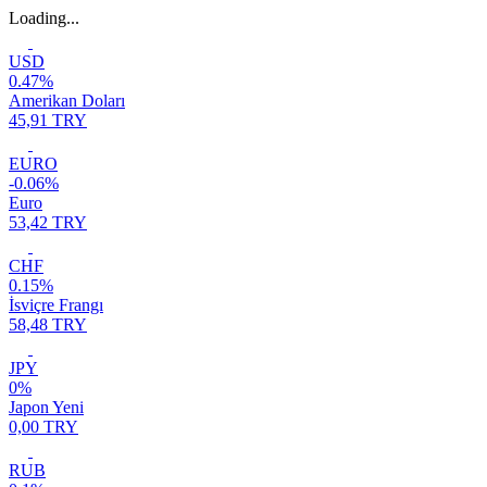
Loading...
USD
0.47%
Amerikan Doları
45,91 TRY
EURO
-0.06%
Euro
53,42 TRY
CHF
0.15%
İsviçre Frangı
58,48 TRY
JPY
0%
Japon Yeni
0,00 TRY
RUB