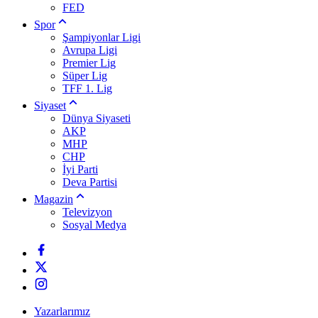
FED
Spor
Şampiyonlar Ligi
Avrupa Ligi
Premier Lig
Süper Lig
TFF 1. Lig
Siyaset
Dünya Siyaseti
AKP
MHP
CHP
İyi Parti
Deva Partisi
Magazin
Televizyon
Sosyal Medya
Yazarlarımız