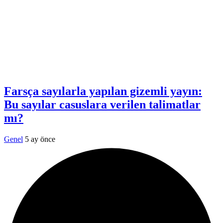
Farsça sayılarla yapılan gizemli yayın:
Bu sayılar casuslara verilen talimatlar
mı?
Genel
5 ay önce