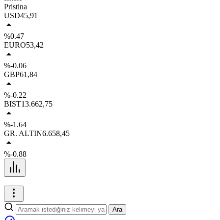
Pristina
USD
45,91
%0.47
EURO
53,42
%-0.06
GBP
61,84
%-0.22
BIST
13.662,75
%-1.64
GR. ALTIN
6.658,45
%-0.88
Ara