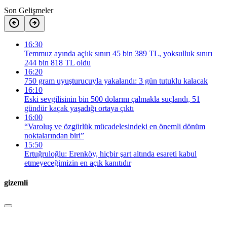
Son Gelişmeler
16:30
Temmuz ayında açlık sınırı 45 bin 389 TL, yoksulluk sınırı
244 bin 818 TL oldu
16:20
750 gram uyuşturucuyla yakalandı: 3 gün tutuklu kalacak
16:10
Eski sevgilisinin bin 500 dolarını çalmakla suçlandı, 51
gündür kaçak yaşadığı ortaya çıktı
16:00
“Varoluş ve özgürlük mücadelesindeki en önemli dönüm
noktalarından biri”
15:50
Ertuğruloğlu: Erenköy, hiçbir şart altında esareti kabul
etmeyeceğimizin en açık kanıtıdır
gizemli