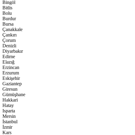
Bingöl
Bitlis
Bolu
Burdur
Bursa
Çanakkale
Çankırı
Çorum
Denizli
Diyarbakır
Edirne
Elazığ
Erzincan
Erzurum
Eskişehir
Gaziantep
Giresun
Gümüşhane
Hakkari
Hatay
Isparta
Mersin
İstanbul
İzmir
Kars