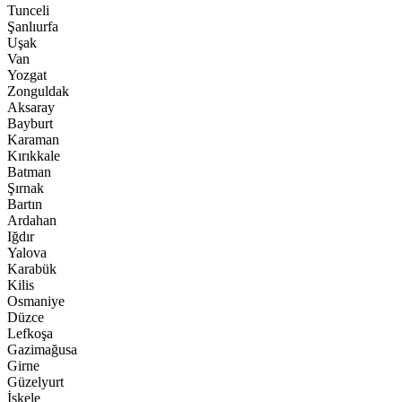
Tunceli
Şanlıurfa
Uşak
Van
Yozgat
Zonguldak
Aksaray
Bayburt
Karaman
Kırıkkale
Batman
Şırnak
Bartın
Ardahan
Iğdır
Yalova
Karabük
Kilis
Osmaniye
Düzce
Lefkoşa
Gazimağusa
Girne
Güzelyurt
İskele