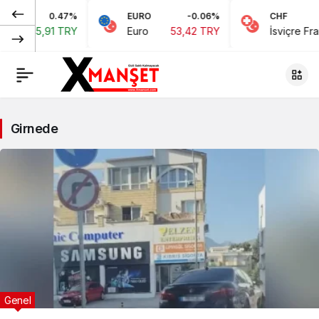
0.47%
EURO
-0.06%
CHF
,91 TRY
Euro
53,42 TRY
İsviçre Frangı
58,
Girnede
Genel