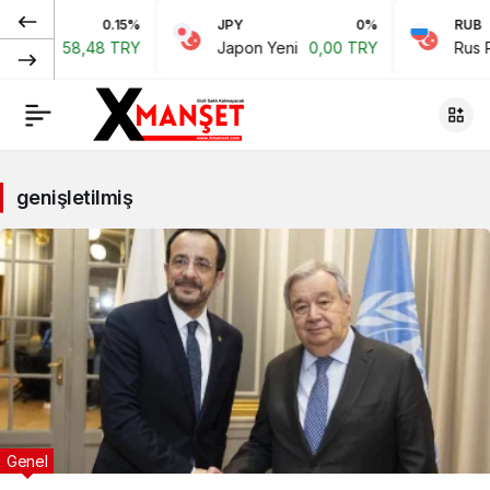
0.15%
JPY
0%
RUB
8,48 TRY
Japon Yeni
0,00 TRY
Rus Rublesi
0
genişletilmiş
Genel