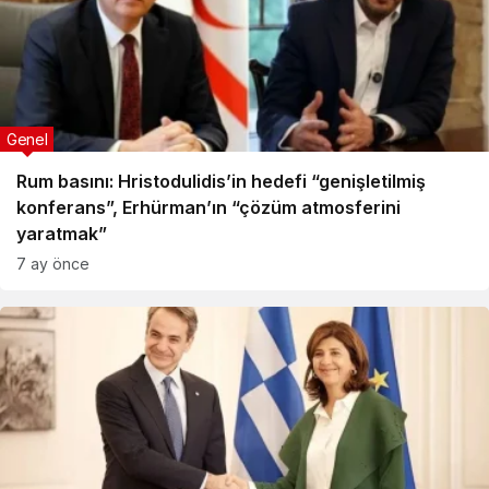
Genel
Rum basını: Hristodulidis’in hedefi “genişletilmiş
konferans”, Erhürman’ın “çözüm atmosferini
yaratmak”
7 ay önce