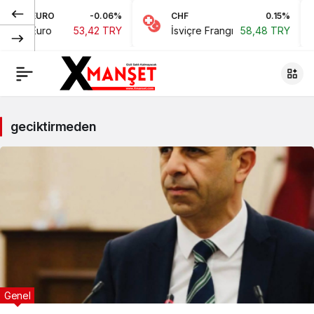
EURO
-0.06%
CHF
0.15%
Euro
53,42 TRY
İsviçre Frangı
58,48 TRY
geciktirmeden
Genel