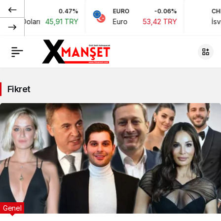
0.47%
EURO
-0.06%
CHF
ikan Doları
45,91 TRY
Euro
53,42 TRY
İsvi
Fikret
Genel