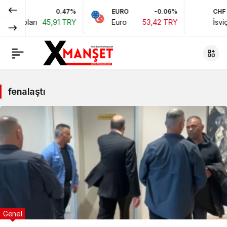
0.47%
EURO
-0.06%
CHF
n Doları
45,91 TRY
Euro
53,42 TRY
İsviçre 
fenalaştı
Genel