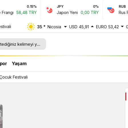
0.15%
JPY
0%
RUB
angı
58,48 TRY
Japon Yeni
0,00 TRY
Rus Rubl
stivali
35 °
Nicosia
USD
45,91
EURO
53,42
por
Yaşam
 Çocuk Festivali