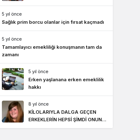
Gece Modu
Gece modunu seçin.
5 yıl önce
Sağlık prim borcu olanlar için fırsat kaçmadı
Sistem Modu
Sistem modunu seçin.
5 yıl önce
Tamamlayıcı emekliliği konuşmanın tam da
zamanı
5 yıl önce
Erken yaşlanana erken emeklilik
hakkı
8 yıl önce
KİLOLARIYLA DALGA GEÇEN
ERKEKLERİN HEPSİ ŞİMDİ ONUN
PEŞİNDE! SON HALİ İNANILMAZ