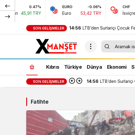
0.47%
EURO
-0.06%
CHF
Doları
45,91 TRY
Euro
53,42 TRY
İsviçre Fr
14:56
LTB’den Surlariçi Çocuk Fe
SON GELIŞMELER
Kıbrıs
Türkiye
Dünya
Ekonomi
S
14:56
LTB’den Surlariçi
SON GELIŞMELER
Fatihte