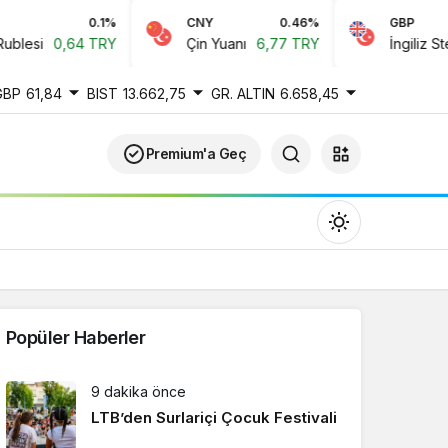
0.1%
CNY
0.46%
GBP
esi
0,64 TRY
Çin Yuanı
6,77 TRY
İngiliz Sterlin
GBP
61,84
BIST
13.662,75
GR. ALTIN
6.658,45
Premium'a Geç
Popüler Haberler
Gündüz Modu
9 dakika önce
Gündüz modunu seçin.
LTB’den Surlariçi Çocuk Festivali