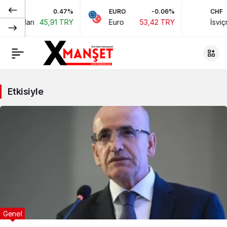
0.47%
EURO
-0.06%
CHF
oları
45,91 TRY
Euro
53,42 TRY
İsviçre Fr
Etkisiyle
Genel