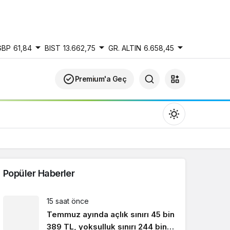
GBP
61,84
BIST
13.662,75
GR. ALTIN
6.658,45
Premium'a Geç
Popüler Haberler
Gündüz Modu
15 saat önce
Gündüz modunu seçin.
Temmuz ayında açlık sınırı 45 bin
389 TL, yoksulluk sınırı 244 bin