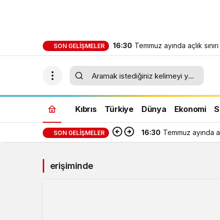
16:30
Temmuz ayında açlık sınırı
SON GELIŞMELER
sınırı 244 bin 818 TL oldu
Kıbrıs
Türkiye
Dünya
Ekonomi
S
16:30
Temmuz ayında açl
SON GELIŞMELER
erişiminde