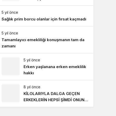
Gece Modu
818 TL oldu
Gece modunu seçin.
5 yıl önce
Sağlık prim borcu olanlar için fırsat kaçmadı
Sistem Modu
Sistem modunu seçin.
5 yıl önce
Tamamlayıcı emekliliği konuşmanın tam da
zamanı
5 yıl önce
Erken yaşlanana erken emeklilik
hakkı
8 yıl önce
KİLOLARIYLA DALGA GEÇEN
ERKEKLERİN HEPSİ ŞİMDİ ONUN
PEŞİNDE! SON HALİ İNANILMAZ