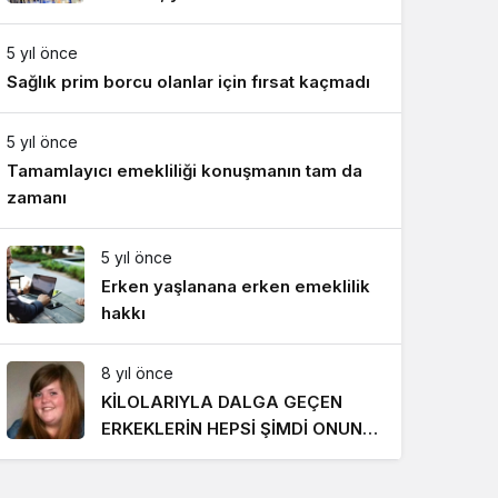
Gece Modu
818 TL oldu
Gece modunu seçin.
5 yıl önce
Sağlık prim borcu olanlar için fırsat kaçmadı
Sistem Modu
Sistem modunu seçin.
5 yıl önce
Tamamlayıcı emekliliği konuşmanın tam da
zamanı
5 yıl önce
Erken yaşlanana erken emeklilik
hakkı
8 yıl önce
KİLOLARIYLA DALGA GEÇEN
ERKEKLERİN HEPSİ ŞİMDİ ONUN
PEŞİNDE! SON HALİ İNANILMAZ