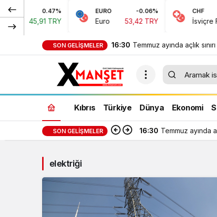
0.47%
EURO
-0.06%
CHF
rı
45,91 TRY
Euro
53,42 TRY
İsviçre Frangı
16:30
Temmuz ayında açlık sınırı
SON GELIŞMELER
389 TL, yoksulluk sınırı 24
818 TL oldu
Kıbrıs
Türkiye
Dünya
Ekonomi
S
16:30
Temmuz ayında açl
SON GELIŞMELER
elektriği