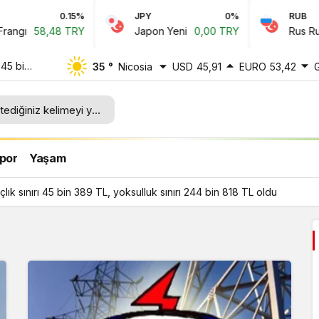
0.15%
JPY
0%
RUB
58,48 TRY
Japon Yeni
0,00 TRY
Rus Rublesi
 45 bin
35 °
Nicosia
USD
45,91
EURO
53,42
4 bin
por
Yaşam
ık sınırı 45 bin 389 TL, yoksulluk sınırı 244 bin 818 TL oldu