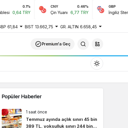
0.1%
CNY
0.46%
GBP
0,64 TRY
Çin Yuanı
6,77 TRY
İngiliz Sterlini
6
GBP
61,84
BIST
13.662,75
GR. ALTIN
6.658,45
Premium'a Geç
Popüler Haberler
Gündüz Modu
1 saat önce
Gündüz modunu seçin.
Temmuz ayında açlık sınırı 45 bin
389 TL, yoksulluk sınırı 244 bin