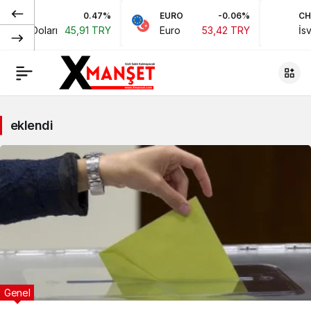
0.47%
EURO
-0.06%
CHF
ikan Doları
45,91 TRY
Euro
53,42 TRY
İsvi
eklendi
Genel