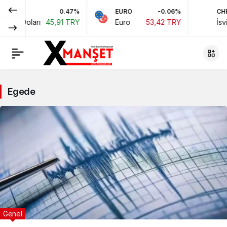
0.47%
EURO
-0.06%
CHF
kan Doları
45,91 TRY
Euro
53,42 TRY
İsviç
Egede
Genel