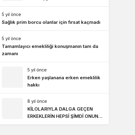
Gece Modu
818 TL oldu
Gece modunu seçin.
5 yıl önce
Sağlık prim borcu olanlar için fırsat kaçmadı
Sistem Modu
Sistem modunu seçin.
5 yıl önce
Tamamlayıcı emekliliği konuşmanın tam da
zamanı
5 yıl önce
Erken yaşlanana erken emeklilik
hakkı
8 yıl önce
KİLOLARIYLA DALGA GEÇEN
ERKEKLERİN HEPSİ ŞİMDİ ONUN
PEŞİNDE! SON HALİ İNANILMAZ