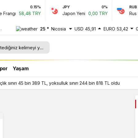
0.15%
JPY
0%
RUB
Frangı
58,48 TRY
Japon Yeni
0,00 TRY
Rus Ru
25 °
Nicosia
USD
45,91
EURO
53,42
por
Yaşam
ık sınırı 45 bin 389 TL, yoksulluk sınırı 244 bin 818 TL oldu