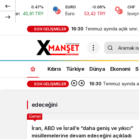
0.47%
EURO
-0.06%
CHF
 Doları
45,91 TRY
Euro
53,42 TRY
İsviçre 
16:30
Temmuz ayında açlık sınırı
SON GELIŞMELER
45 bin 389 TL, yoksulluk
sınırı 244 bin 818 TL oldu
Kıbrıs
Türkiye
Dünya
Ekonomi
S
16:30
Temmuz ayında açl
SON GELIŞMELER
edeceğini
Genel
İran, ABD ve İsrail’e “daha geniş ve yıkıcı”
misillemelerine devam edeceğini açıkladı