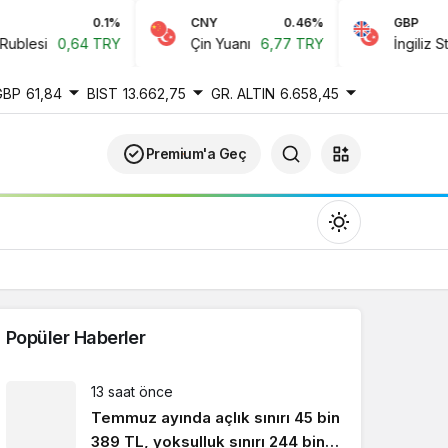
0.1%
CNY
0.46%
GBP
blesi
0,64 TRY
Çin Yuanı
6,77 TRY
İngiliz Sterl
GBP
61,84
BIST
13.662,75
GR. ALTIN
6.658,45
Premium'a Geç
Popüler Haberler
Gündüz Modu
13 saat önce
Gündüz modunu seçin.
Temmuz ayında açlık sınırı 45 bin
389 TL, yoksulluk sınırı 244 bin