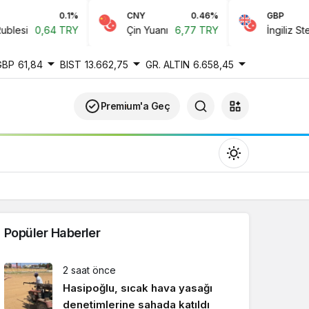
0.1%
CNY
0.46%
GBP
si
0,64 TRY
Çin Yuanı
6,77 TRY
İngiliz Sterlini
GBP
61,84
BIST
13.662,75
GR. ALTIN
6.658,45
Premium'a Geç
Popüler Haberler
Gündüz Modu
2 saat önce
Gündüz modunu seçin.
Hasipoğlu, sıcak hava yasağı
denetimlerine sahada katıldı