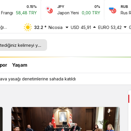
0.15%
JPY
0%
RUB
ngı
58,48 TRY
Japon Yeni
0,00 TRY
Rus Ruble
ğı
32.2 °
Nicosia
USD
45,91
EURO
53,42
ı
por
Yaşam
ava yasağı denetimlerine sahada katıldı