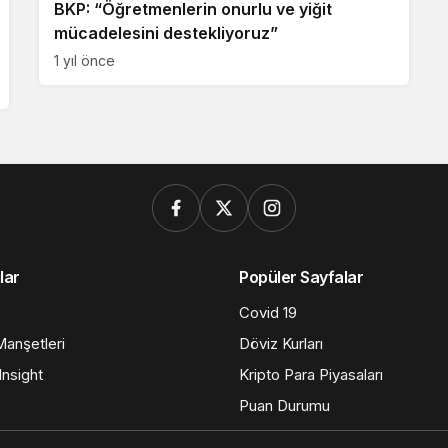
BKP: “Öğretmenlerin onurlu ve yiğit
mücadelesini destekliyoruz”
1 yıl önce
lar
Popüler Sayfalar
Covid 19
anşetleri
Döviz Kurları
nsight
Kripto Para Piyasaları
Puan Durumu