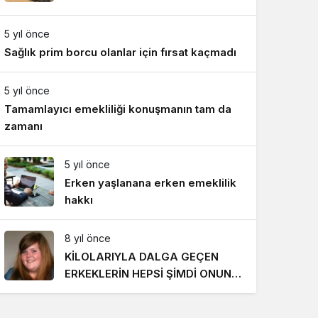
Gece Modu
Gece modunu seçin.
5 yıl önce
Sağlık prim borcu olanlar için fırsat kaçmadı
Sistem Modu
Sistem modunu seçin.
5 yıl önce
Tamamlayıcı emekliliği konuşmanın tam da
zamanı
5 yıl önce
Erken yaşlanana erken emeklilik
hakkı
8 yıl önce
KİLOLARIYLA DALGA GEÇEN
ERKEKLERİN HEPSİ ŞİMDİ ONUN
PEŞİNDE! SON HALİ İNANILMAZ