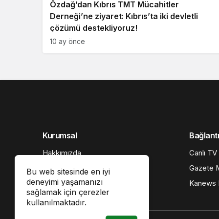
Özdağ’dan Kıbrıs TMT Mücahitler
Derneği’ne ziyaret: Kıbrıs’ta iki devletli
çözümü destekliyoruz!
10 ay önce
Kurumsal
Bağlantı
Hakkımızda
Canlı TV
İletişim
Gazete M
Bu web sitesinde en iyi
deneyimi yaşamanızı
Künye
Kanews I
sağlamak için çerezler
Gizlilik politikası
kullanılmaktadır.