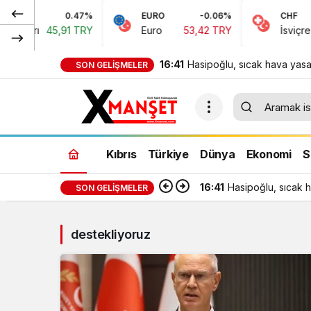
0.47%
EURO
-0.06%
CHF
ları
45,91 TRY
Euro
53,42 TRY
İsviçre Fra
16:41
Hasipoğlu, sıcak hava yasa
SON GELIŞMELER
denetimlerine sahada katıld
Kıbrıs
Türkiye
Dünya
Ekonomi
S
16:41
Hasipoğlu, sıcak h
SON GELIŞMELER
destekliyoruz