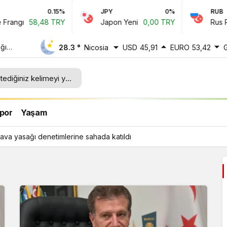
0.15%
JPY
0%
RUB
58,48 TRY
Japon Yeni
0,00 TRY
Rus Rublesi
ğı
28.3 °
Nicosia
USD
45,91
EURO
53,42
ı
por
Yaşam
ava yasağı denetimlerine sahada katıldı