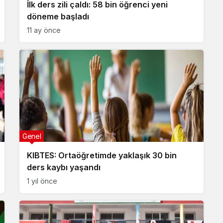
İlk ders zili çaldı: 58 bin öğrenci yeni
döneme başladı
11 ay önce
Genel
KIBTES: Ortaöğretimde yaklaşık 30 bin
ders kaybı yaşandı
1 yıl önce