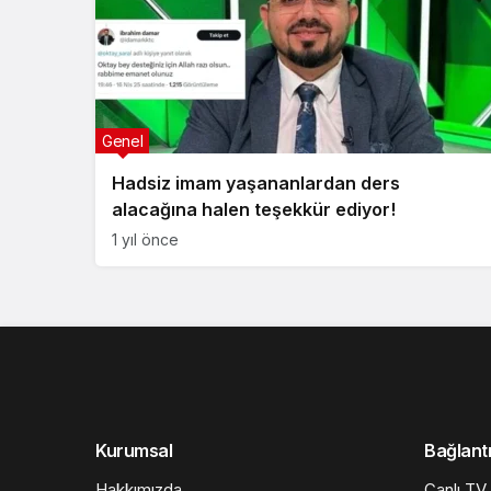
Genel
Hadsiz imam yaşananlardan ders
alacağına halen teşekkür ediyor!
1 yıl önce
Kurumsal
Bağlantı
Hakkımızda
Canlı TV