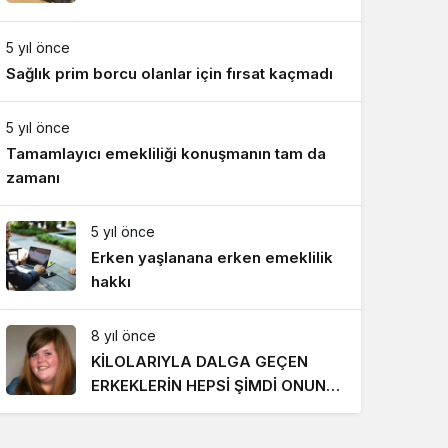
Gece Modu
Gece modunu seçin.
5 yıl önce
Sağlık prim borcu olanlar için fırsat kaçmadı
Sistem Modu
Sistem modunu seçin.
5 yıl önce
Tamamlayıcı emekliliği konuşmanın tam da
zamanı
5 yıl önce
Erken yaşlanana erken emeklilik
hakkı
8 yıl önce
KİLOLARIYLA DALGA GEÇEN
ERKEKLERİN HEPSİ ŞİMDİ ONUN
PEŞİNDE! SON HALİ İNANILMAZ