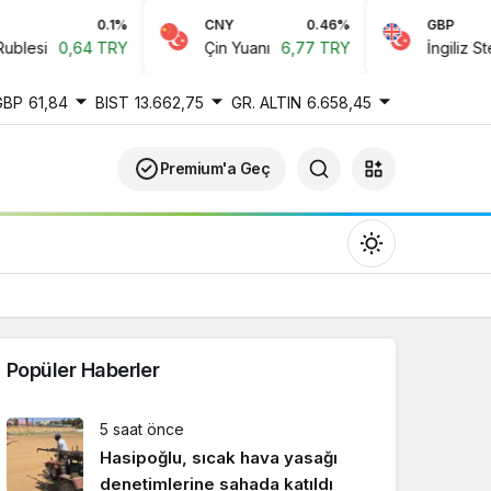
0.1%
CNY
0.46%
GBP
0,64 TRY
Çin Yuanı
6,77 TRY
İngiliz Sterlini
6
GBP
61,84
BIST
13.662,75
GR. ALTIN
6.658,45
Premium'a Geç
Popüler Haberler
Gündüz Modu
5 saat önce
Gündüz modunu seçin.
Hasipoğlu, sıcak hava yasağı
denetimlerine sahada katıldı