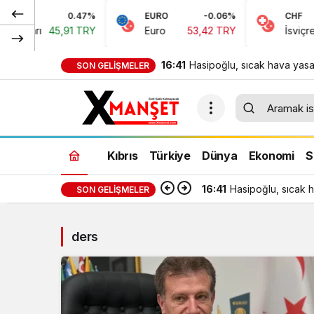
0.47%
EURO
-0.06%
CHF
rı
45,91 TRY
Euro
53,42 TRY
İsviçre Frangı
16:41
Hasipoğlu, sıcak hava yasa
SON GELIŞMELER
denetimlerine sahada katıld
Kıbrıs
Türkiye
Dünya
Ekonomi
S
16:41
Hasipoğlu, sıcak h
SON GELIŞMELER
ders