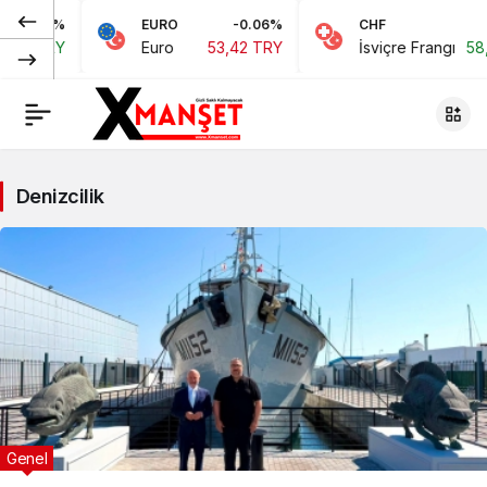
%
EURO
-0.06%
CHF
0.15%
Y
Euro
53,42 TRY
İsviçre Frangı
58,48 TRY
Denizcilik
Genel