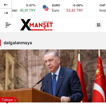
0.47%
EURO
-0.06%
CHF
an Doları
45,91 TRY
Euro
53,42 TRY
İsviçr
dalgalanmaya
Türkiye