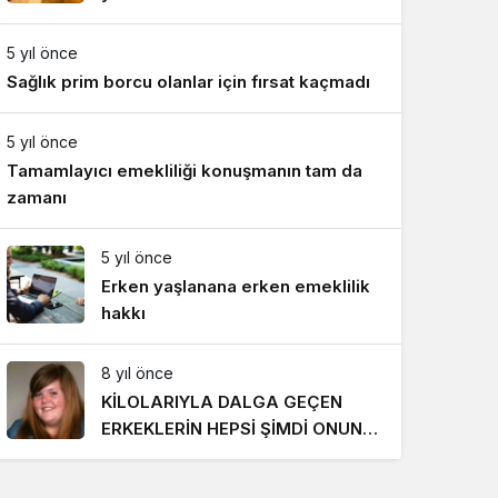
Gece Modu
Gece modunu seçin.
5 yıl önce
Sağlık prim borcu olanlar için fırsat kaçmadı
Sistem Modu
Sistem modunu seçin.
5 yıl önce
Tamamlayıcı emekliliği konuşmanın tam da
zamanı
5 yıl önce
Erken yaşlanana erken emeklilik
hakkı
8 yıl önce
KİLOLARIYLA DALGA GEÇEN
ERKEKLERİN HEPSİ ŞİMDİ ONUN
PEŞİNDE! SON HALİ İNANILMAZ