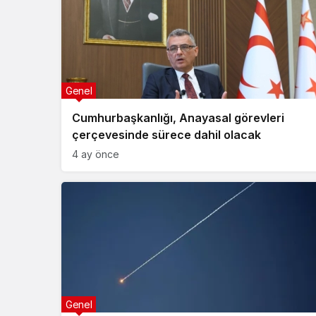
Genel
Cumhurbaşkanlığı, Anayasal görevleri
çerçevesinde sürece dahil olacak
4 ay önce
Genel