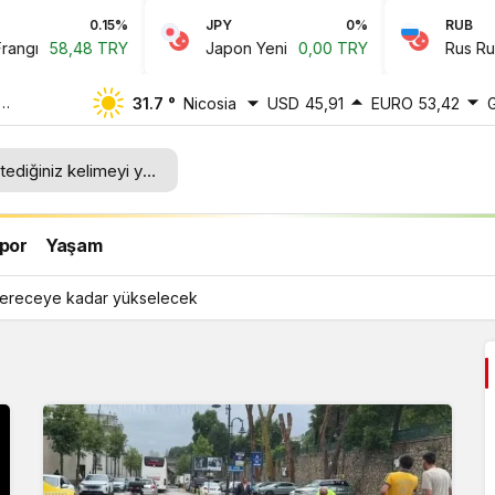
0.15%
JPY
0%
RUB
8,48 TRY
Japon Yeni
0,00 TRY
Rus Rublesi
0,
31.7 °
Nicosia
USD
45,91
EURO
53,42
por
Yaşam
 dereceye kadar yükselecek