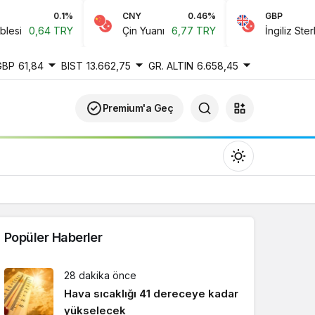
0.1%
CNY
0.46%
GBP
-
64 TRY
Çin Yuanı
6,77 TRY
İngiliz Sterlini
61,8
GBP
61,84
BIST
13.662,75
GR. ALTIN
6.658,45
Premium'a Geç
Popüler Haberler
Gündüz Modu
28 dakika önce
Gündüz modunu seçin.
Hava sıcaklığı 41 dereceye kadar
yükselecek