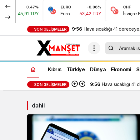
0.47%
EURO
-0.06%
CHF
45,91 TRY
Euro
53,42 TRY
İsviçre Frangı
5
9:56
Hava sıcaklığı 41 dereceye
SON GELIŞMELER
kadar yükselecek
Kıbrıs
Türkiye
Dünya
Ekonomi
S
9:56
Hava sıcaklığı 41
SON GELIŞMELER
dahil