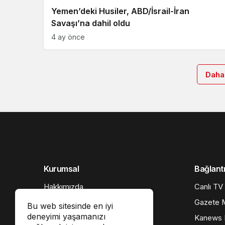
Yemen’deki Husiler, ABD/İsrail-İran
Savaşı’na dahil oldu
4 ay önce
Daha
Kurumsal
Bağlantı
Hakkımızda
Canlı TV
İletişim
Gazete M
Bu web sitesinde en iyi
deneyimi yaşamanızı
Künye
Kanews I