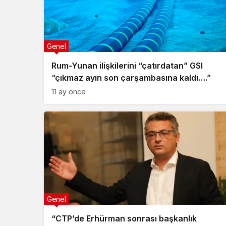
Genel
Rum-Yunan ilişkilerini “çatırdatan” GSI
“çıkmaz ayın son çarşambasına kaldı….”
11 ay önce
Genel
“CTP’de Erhürman sonrası başkanlık