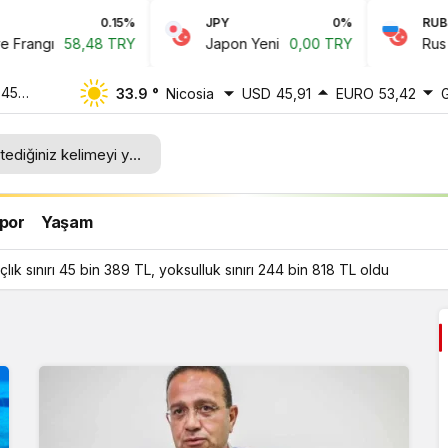
0.15%
JPY
0%
RUB
rangı
58,48 TRY
Japon Yeni
0,00 TRY
Rus Rub
 45
33.9 °
Nicosia
USD
45,91
EURO
53,42
ı 244
por
Yaşam
ık sınırı 45 bin 389 TL, yoksulluk sınırı 244 bin 818 TL oldu