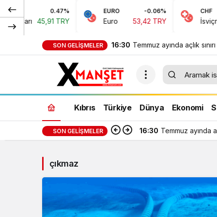
0.47%
EURO
-0.06%
CHF
 Doları
45,91 TRY
Euro
53,42 TRY
İsviçre F
16:30
Temmuz ayında açlık sınırı
SON GELIŞMELER
bin 389 TL, yoksulluk sınır
bin 818 TL oldu
Kıbrıs
Türkiye
Dünya
Ekonomi
S
16:30
Temmuz ayında açl
SON GELIŞMELER
çıkmaz