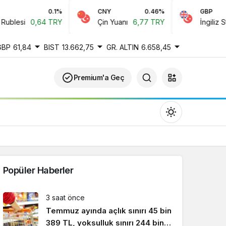
0.1%
CNY
0.46%
GBP
lesi
0,64 TRY
Çin Yuanı
6,77 TRY
İngiliz Sterli
GBP
61,84
BIST
13.662,75
GR. ALTIN
6.658,45
Premium'a Geç
Popüler Haberler
Gündüz Modu
3 saat önce
Gündüz modunu seçin.
Temmuz ayında açlık sınırı 45 bin
389 TL, yoksulluk sınırı 244 bin