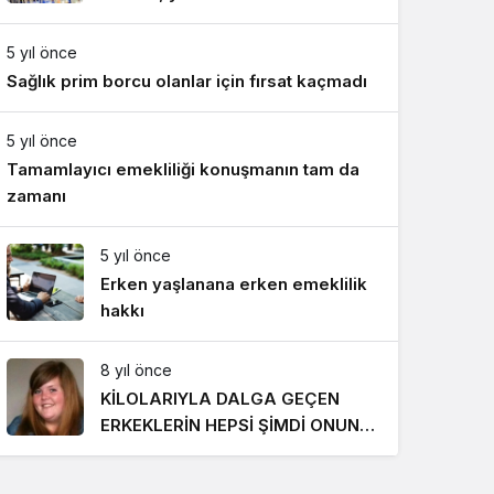
Gece Modu
818 TL oldu
Gece modunu seçin.
5 yıl önce
Sağlık prim borcu olanlar için fırsat kaçmadı
Sistem Modu
Sistem modunu seçin.
5 yıl önce
Tamamlayıcı emekliliği konuşmanın tam da
zamanı
5 yıl önce
Erken yaşlanana erken emeklilik
hakkı
8 yıl önce
KİLOLARIYLA DALGA GEÇEN
ERKEKLERİN HEPSİ ŞİMDİ ONUN
PEŞİNDE! SON HALİ İNANILMAZ