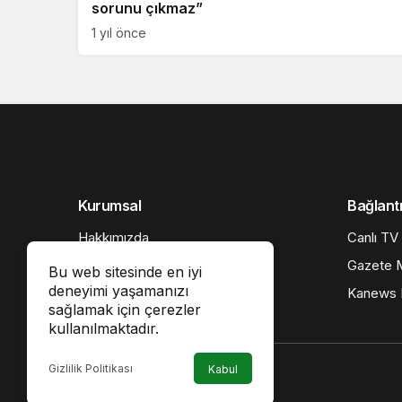
sorunu çıkmaz”
1 yıl önce
Kurumsal
Bağlantı
Hakkımızda
Canlı TV
İletişim
Gazete M
Bu web sitesinde en iyi
deneyimi yaşamanızı
Künye
Kanews I
sağlamak için çerezler
Gizlilik politikası
kullanılmaktadır.
Gizlilik Politikası
Kabul