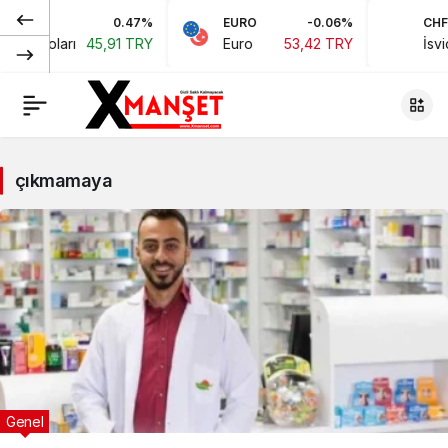
0.47%
EURO
-0.06%
CHF
kan Doları
45,91 TRY
Euro
53,42 TRY
İsviç
çıkmamaya
Genel