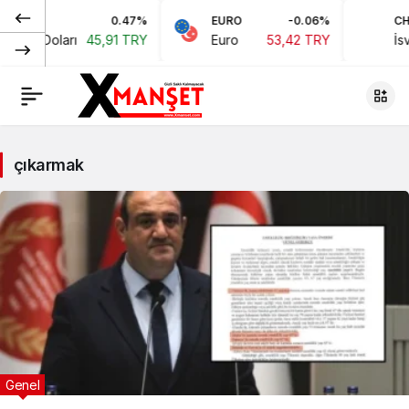
0.47%
EURO
-0.06%
CHF
ikan Doları
45,91 TRY
Euro
53,42 TRY
İsvi
çıkarmak
Genel