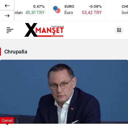
0.47%
EURO
-0.06%
CHF
ikan Doları
45,91 TRY
Euro
53,42 TRY
İsvi
Chrupalla
Genel