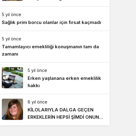
Gece Modu
Gece modunu seçin.
5 yıl önce
Sağlık prim borcu olanlar için fırsat kaçmadı
Sistem Modu
Sistem modunu seçin.
5 yıl önce
Tamamlayıcı emekliliği konuşmanın tam da
zamanı
5 yıl önce
Erken yaşlanana erken emeklilik
hakkı
8 yıl önce
KİLOLARIYLA DALGA GEÇEN
ERKEKLERİN HEPSİ ŞİMDİ ONUN
PEŞİNDE! SON HALİ İNANILMAZ