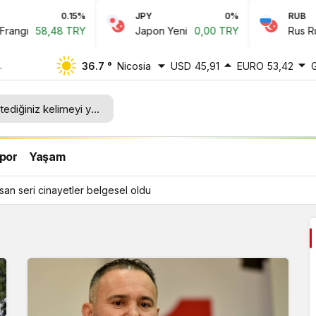
0.15%
JPY
0%
RUB
8,48 TRY
Japon Yeni
0,00 TRY
Rus Rublesi
0
36.7 °
Nicosia
USD
45,91
EURO
53,42
por
Yaşam
rsan seri cinayetler belgesel oldu