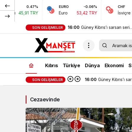
0.47%
EURO
-0.06%
CHF
45,91 TRY
Euro
53,42 TRY
İsviçre Frangı
5
16:00
Güney Kıbrıs’ı sarsan seri
SON GELIŞMELER
cinayetler belgesel oldu
Kıbrıs
Türkiye
Dünya
Ekonomi
S
16:00
Güney Kıbrıs’ı sa
SON GELIŞMELER
Cezaevinde