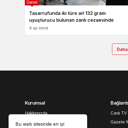
Genel
Tasarrufunda iki türe ait 132 gram
uyuşturucu bulunan zanlı cezaevinde
4 ay önce
Daha
Kurumsal
Bağlantı
Hakkımızda
Canlı TV
İletişim
Gazete M
Bu web sitesinde en iyi