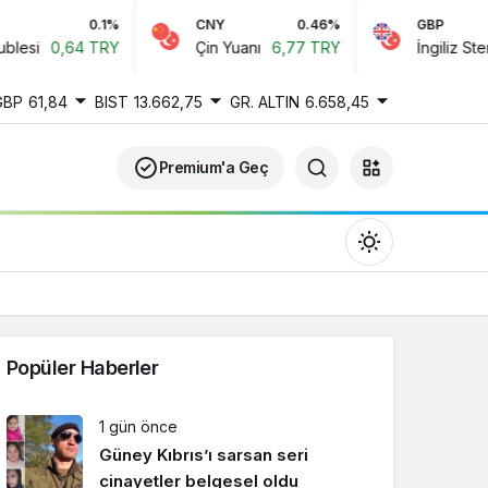
0.1%
CNY
0.46%
GBP
-
,64 TRY
Çin Yuanı
6,77 TRY
İngiliz Sterlini
61,8
GBP
61,84
BIST
13.662,75
GR. ALTIN
6.658,45
Premium'a Geç
Popüler Haberler
Gündüz Modu
1 gün önce
Gündüz modunu seçin.
Güney Kıbrıs’ı sarsan seri
cinayetler belgesel oldu