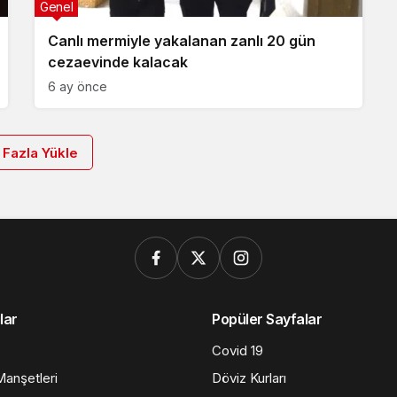
Genel
Canlı mermiyle yakalanan zanlı 20 gün
cezaevinde kalacak
6 ay önce
 Fazla Yükle
lar
Popüler Sayfalar
Covid 19
anşetleri
Döviz Kurları