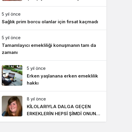
Gece Modu
Takımı ile mücadele etti
Gece modunu seçin.
5 yıl önce
Sağlık prim borcu olanlar için fırsat kaçmadı
Sistem Modu
Sistem modunu seçin.
5 yıl önce
Tamamlayıcı emekliliği konuşmanın tam da
zamanı
5 yıl önce
Erken yaşlanana erken emeklilik
hakkı
8 yıl önce
KİLOLARIYLA DALGA GEÇEN
ERKEKLERİN HEPSİ ŞİMDİ ONUN
PEŞİNDE! SON HALİ İNANILMAZ