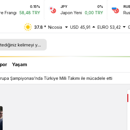
0.15%
JPY
0%
RUB
Frangı
58,48 TRY
Japon Yeni
0,00 TRY
Rus Ru
37.8 °
Nicosia
USD
45,91
EURO
53,42
lli
por
Yaşam
upa Şampiyonası’nda Türkiye Milli Takımı ile mücadele etti