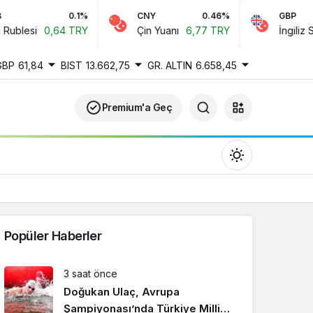
0.1%
CNY
0.46%
GBP
blesi
0,64 TRY
Çin Yuanı
6,77 TRY
İngiliz Sterl
GBP
61,84
BIST
13.662,75
GR. ALTIN
6.658,45
Premium'a Geç
Popüler Haberler
Gündüz Modu
3 saat önce
Gündüz modunu seçin.
Doğukan Ulaç, Avrupa
Şampiyonası’nda Türkiye Milli