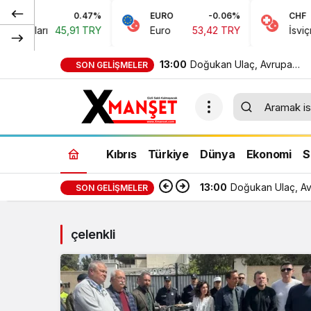
0.47%
EURO
-0.06%
CHF
 Doları
45,91 TRY
Euro
53,42 TRY
İsviçre 
13:00
Doğukan Ulaç, Avrupa
SON GELIŞMELER
Şampiyonası’nda Türkiye Mi
Takımı ile mücadele etti
Kıbrıs
Türkiye
Dünya
Ekonomi
S
13:00
Doğukan Ulaç, Avr
SON GELIŞMELER
çelenkli