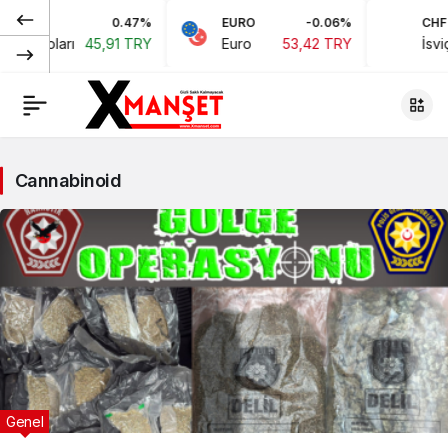
0.47%
EURO
-0.06%
CHF
n Doları
45,91 TRY
Euro
53,42 TRY
İsviçre 
Cannabinoid
Genel