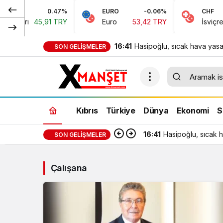
0.47%
EURO
-0.06%
CHF
Doları
45,91 TRY
Euro
53,42 TRY
İsviçre Fr
16:41
Hasipoğlu, sıcak hava yasa
SON GELIŞMELER
denetimlerine sahada katıld
Kıbrıs
Türkiye
Dünya
Ekonomi
S
16:41
Hasipoğlu, sıcak h
SON GELIŞMELER
Çalışana