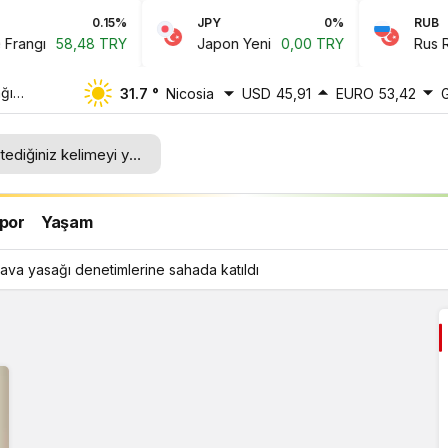
0.15%
JPY
0%
RUB
angı
58,48 TRY
Japon Yeni
0,00 TRY
Rus Rubl
ğı
31.7 °
Nicosia
USD
45,91
EURO
53,42
ı
por
Yaşam
ava yasağı denetimlerine sahada katıldı