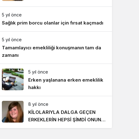
Gece Modu
Gece modunu seçin.
5 yıl önce
Sağlık prim borcu olanlar için fırsat kaçmadı
Sistem Modu
Sistem modunu seçin.
5 yıl önce
Tamamlayıcı emekliliği konuşmanın tam da
zamanı
5 yıl önce
Erken yaşlanana erken emeklilik
hakkı
8 yıl önce
KİLOLARIYLA DALGA GEÇEN
ERKEKLERİN HEPSİ ŞİMDİ ONUN
PEŞİNDE! SON HALİ İNANILMAZ