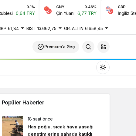
0.1%
CNY
0.46%
GBP
esi
0,64 TRY
Çin Yuanı
6,77 TRY
İngiliz Sterlin
GBP
61,84
BIST
13.662,75
GR. ALTIN
6.658,45
Premium'a Geç
Popüler Haberler
Gündüz Modu
18 saat önce
Gündüz modunu seçin.
Hasipoğlu, sıcak hava yasağı
denetimlerine sahada katıldı