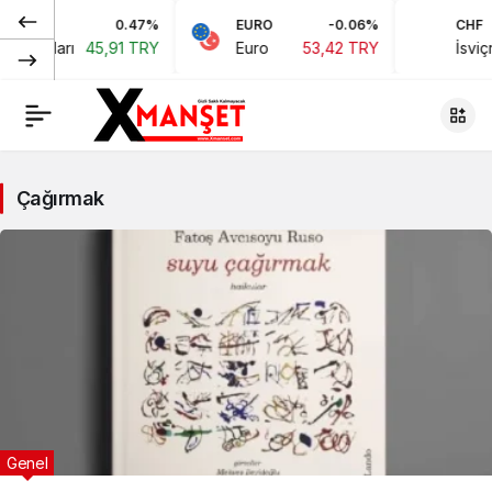
0.47%
EURO
-0.06%
CHF
kan Doları
45,91 TRY
Euro
53,42 TRY
İsviçr
Çağırmak
Genel