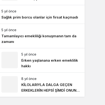
Gece Modu
818 TL oldu
Gece modunu seçin.
5 yıl önce
Sağlık prim borcu olanlar için fırsat kaçmadı
Sistem Modu
Sistem modunu seçin.
5 yıl önce
Tamamlayıcı emekliliği konuşmanın tam da
zamanı
5 yıl önce
Erken yaşlanana erken emeklilik
hakkı
8 yıl önce
KİLOLARIYLA DALGA GEÇEN
ERKEKLERİN HEPSİ ŞİMDİ ONUN
PEŞİNDE! SON HALİ İNANILMAZ