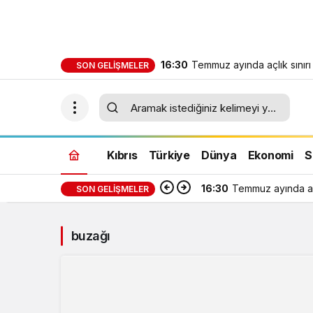
16:30
Temmuz ayında açlık sınırı
SON GELIŞMELER
sınırı 244 bin 818 TL oldu
Kıbrıs
Türkiye
Dünya
Ekonomi
S
16:30
Temmuz ayında açl
SON GELIŞMELER
buzağı