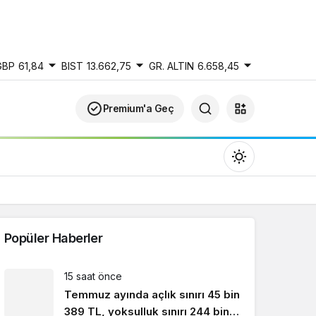
GBP
61,84
BIST
13.662,75
GR. ALTIN
6.658,45
Premium'a Geç
Popüler Haberler
Gündüz Modu
15 saat önce
Gündüz modunu seçin.
Temmuz ayında açlık sınırı 45 bin
389 TL, yoksulluk sınırı 244 bin