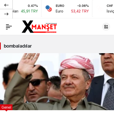
0.47%
EURO
-0.06%
CHF
an Doları
45,91 TRY
Euro
53,42 TRY
İsviçr
bombaladılar
Genel