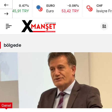
0.47%
EURO
-0.06%
CHF
,91 TRY
Euro
53,42 TRY
İsviçre Frangı
58,
bölgede
Genel