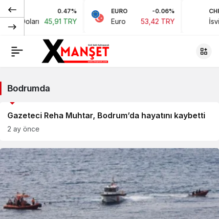
0.47%
EURO
-0.06%
CHF
ikan Doları
45,91 TRY
Euro
53,42 TRY
İsviç
Bodrumda
Genel
Gazeteci Reha Muhtar, Bodrum’da hayatını kaybetti
2 ay önce