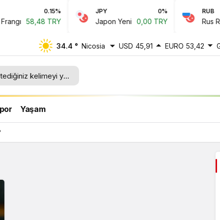
0.15%
JPY
0%
RUB
angı
58,48 TRY
Japon Yeni
0,00 TRY
Rus Rubl
34.4 °
Nicosia
USD
45,91
EURO
53,42
por
Yaşam
?