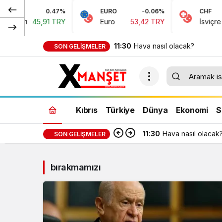
0.47%
EURO
-0.06%
CHF
oları
45,91 TRY
Euro
53,42 TRY
İsviçre Fr
11:30
Hava nasıl olacak?
SON GELIŞMELER
Kıbrıs
Türkiye
Dünya
Ekonomi
S
11:30
Hava nasıl olacak
SON GELIŞMELER
bırakmamızı