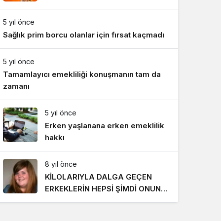
Gece Modu
Gece modunu seçin.
5 yıl önce
Sağlık prim borcu olanlar için fırsat kaçmadı
Sistem Modu
Sistem modunu seçin.
5 yıl önce
Tamamlayıcı emekliliği konuşmanın tam da
zamanı
5 yıl önce
Erken yaşlanana erken emeklilik
hakkı
8 yıl önce
KİLOLARIYLA DALGA GEÇEN
ERKEKLERİN HEPSİ ŞİMDİ ONUN
PEŞİNDE! SON HALİ İNANILMAZ