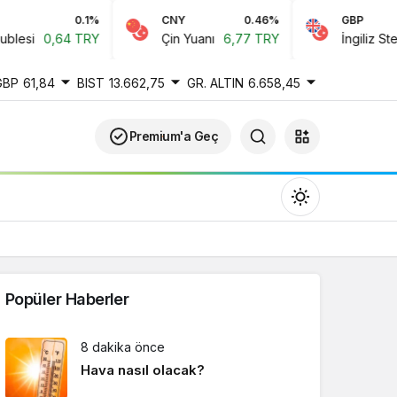
0.1%
CNY
0.46%
GBP
esi
0,64 TRY
Çin Yuanı
6,77 TRY
İngiliz Sterlini
GBP
61,84
BIST
13.662,75
GR. ALTIN
6.658,45
Premium'a Geç
Popüler Haberler
Gündüz Modu
8 dakika önce
Gündüz modunu seçin.
Hava nasıl olacak?