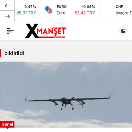
0.47%
EURO
-0.06%
CHF
45,91 TRY
Euro
53,42 TRY
İsviçre Frangı
58
bildirildi
Genel