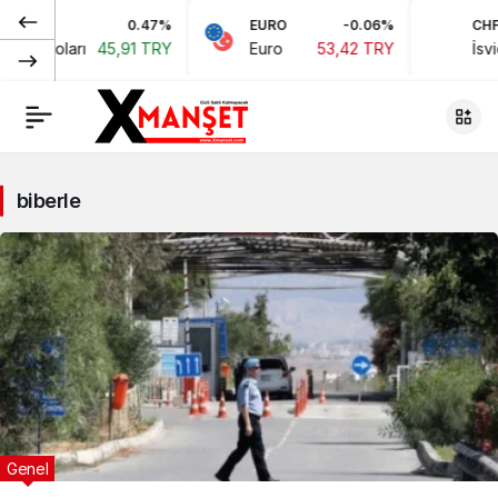
0.47%
EURO
-0.06%
CHF
kan Doları
45,91 TRY
Euro
53,42 TRY
İsviç
biberle
Genel