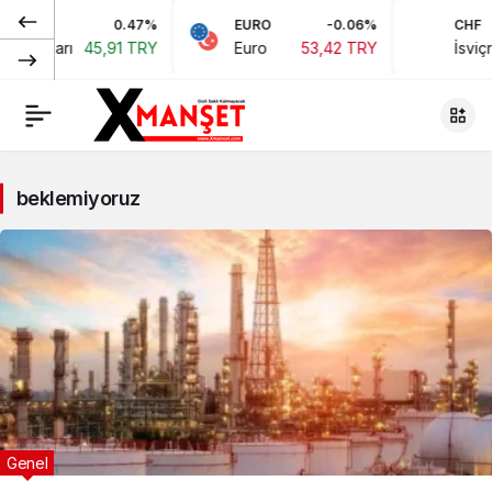
0.47%
EURO
-0.06%
CHF
an Doları
45,91 TRY
Euro
53,42 TRY
İsviçre
beklemiyoruz
Genel