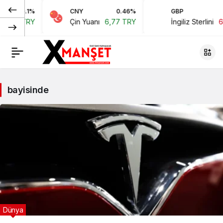
0.1%
CNY
0.46%
GBP
0,64 TRY
Çin Yuanı
6,77 TRY
İngiliz Sterlini
6
bayisinde
Dünya