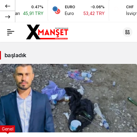
0.47%
EURO
-0.06%
CHF
Doları
45,91 TRY
Euro
53,42 TRY
İsviçre F
başladık
Genel