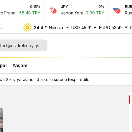
0.15%
JPY
0%
RUB
Frangı
58,48 TRY
Japon Yeni
0,00 TRY
Rus Ru
34.4 °
Nicosia
USD
45,91
EURO
53,42
tespit
por
Yaşam
da 2 kişi yaralandı, 3 alkollü sürücü tespit edildi