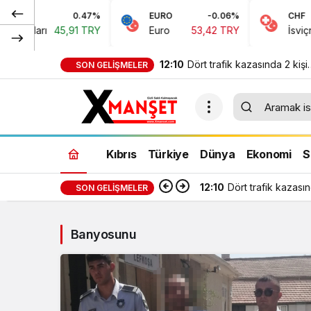
0.47%
EURO
-0.06%
CHF
 Doları
45,91 TRY
Euro
53,42 TRY
İsviçre 
12:10
Dört trafik kazasında 2 kişi
SON GELIŞMELER
yaralandı, 3 alkollü sürücü 
edildi
Kıbrıs
Türkiye
Dünya
Ekonomi
S
12:10
Dört trafik kazasın
SON GELIŞMELER
Banyosunu