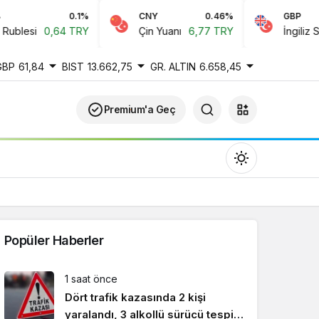
0.1%
CNY
0.46%
GBP
blesi
0,64 TRY
Çin Yuanı
6,77 TRY
İngiliz Sterl
GBP
61,84
BIST
13.662,75
GR. ALTIN
6.658,45
Premium'a Geç
Popüler Haberler
Gündüz Modu
1 saat önce
Gündüz modunu seçin.
Dört trafik kazasında 2 kişi
yaralandı, 3 alkollü sürücü tespit