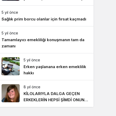
Gece Modu
edildi
Gece modunu seçin.
5 yıl önce
Sağlık prim borcu olanlar için fırsat kaçmadı
Sistem Modu
Sistem modunu seçin.
5 yıl önce
Tamamlayıcı emekliliği konuşmanın tam da
zamanı
5 yıl önce
Erken yaşlanana erken emeklilik
hakkı
8 yıl önce
KİLOLARIYLA DALGA GEÇEN
ERKEKLERİN HEPSİ ŞİMDİ ONUN
PEŞİNDE! SON HALİ İNANILMAZ