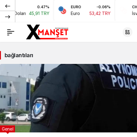
0.47%
EURO
-0.06%
CH
rikan Doları
45,91 TRY
Euro
53,42 TRY
İsv
bağlantıları
Genel