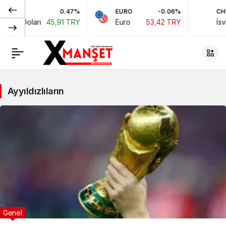
0.47%
EURO
-0.06%
CHF
ikan Doları
45,91 TRY
Euro
53,42 TRY
İsvi
Ayyıldızlıların
Genel