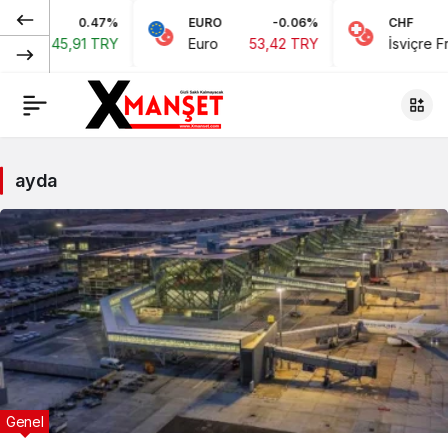
0.47%
EURO
-0.06%
CHF
,91 TRY
Euro
53,42 TRY
İsviçre Frangı
58,
ayda
Genel