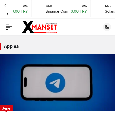
0%
BNB
0%
SOL
coin
0,00 TRY
Binance Coin
0,00 TRY
Solana
Applea
Genel