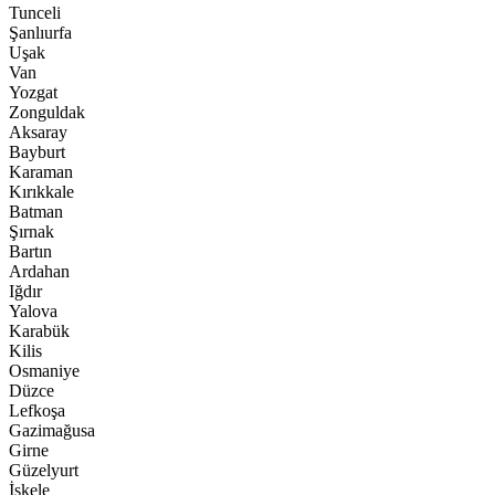
Tunceli
Şanlıurfa
Uşak
Van
Yozgat
Zonguldak
Aksaray
Bayburt
Karaman
Kırıkkale
Batman
Şırnak
Bartın
Ardahan
Iğdır
Yalova
Karabük
Kilis
Osmaniye
Düzce
Lefkoşa
Gazimağusa
Girne
Güzelyurt
İskele