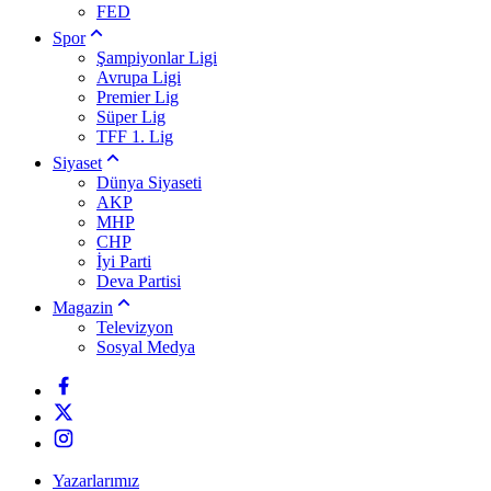
FED
Spor
Şampiyonlar Ligi
Avrupa Ligi
Premier Lig
Süper Lig
TFF 1. Lig
Siyaset
Dünya Siyaseti
AKP
MHP
CHP
İyi Parti
Deva Partisi
Magazin
Televizyon
Sosyal Medya
Yazarlarımız