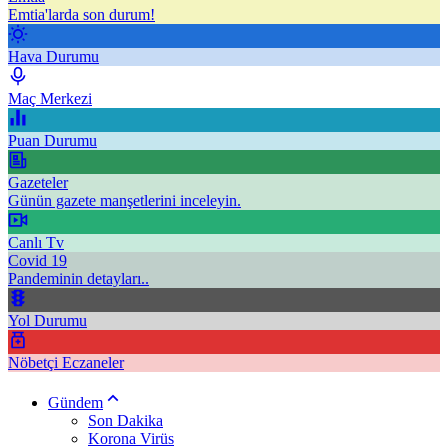
Emtia'larda son durum!
Hava Durumu
Maç Merkezi
Puan Durumu
Gazeteler
Günün gazete manşetlerini inceleyin.
Canlı Tv
Covid 19
Pandeminin detayları..
Yol Durumu
Nöbetçi Eczaneler
Gündem
Son Dakika
Korona Virüs