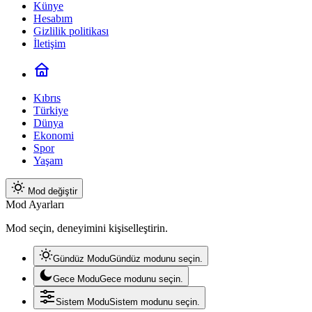
Künye
Hesabım
Gizlilik politikası
İletişim
Kıbrıs
Türkiye
Dünya
Ekonomi
Spor
Yaşam
Mod değiştir
Mod Ayarları
Mod seçin, deneyimini kişiselleştirin.
Gündüz Modu
Gündüz modunu seçin.
Gece Modu
Gece modunu seçin.
Sistem Modu
Sistem modunu seçin.