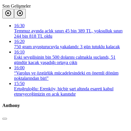
Son Gelişmeler
16:30
Temmuz ayında açlık sınırı 45 bin 389 TL, yoksulluk sınırı
244 bin 818 TL oldu
16:20
750 gram uyuşturucuyla yakalandı: 3 gün tutuklu kalacak
16:10
Eski sevgilisinin bin 500 dolarını çalmakla suçlandı, 51
gündür kaçak yaşadığı ortaya çıktı
16:00
“Varoluş ve özgürlük mücadelesindeki en önemli dönüm
noktalarından biri”
15:50
Ertuğruloğlu: Erenköy, hiçbir şart altında esareti kabul
etmeyeceğimizin en açık kanıtıdır
Anthony