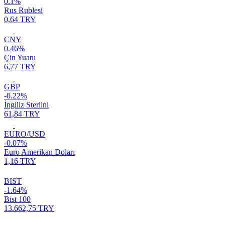
0.1%
Rus Rublesi
0,64 TRY
CNY
0.46%
Çin Yuanı
6,77 TRY
GBP
-0.22%
İngiliz Sterlini
61,84 TRY
EURO/USD
-0.07%
Euro Amerikan Doları
1,16 TRY
BIST
-1.64%
Bist 100
13.662,75 TRY