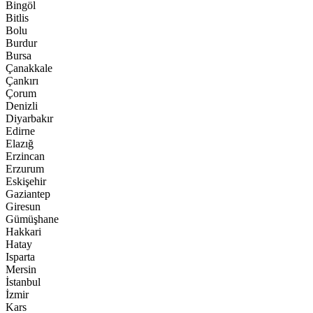
Bingöl
Bitlis
Bolu
Burdur
Bursa
Çanakkale
Çankırı
Çorum
Denizli
Diyarbakır
Edirne
Elazığ
Erzincan
Erzurum
Eskişehir
Gaziantep
Giresun
Gümüşhane
Hakkari
Hatay
Isparta
Mersin
İstanbul
İzmir
Kars