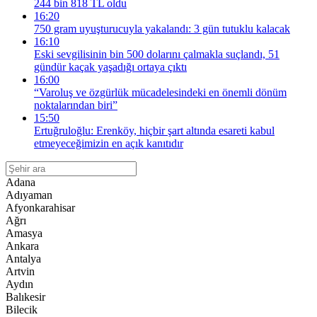
244 bin 818 TL oldu
16:20
750 gram uyuşturucuyla yakalandı: 3 gün tutuklu kalacak
16:10
Eski sevgilisinin bin 500 dolarını çalmakla suçlandı, 51
gündür kaçak yaşadığı ortaya çıktı
16:00
“Varoluş ve özgürlük mücadelesindeki en önemli dönüm
noktalarından biri”
15:50
Ertuğruloğlu: Erenköy, hiçbir şart altında esareti kabul
etmeyeceğimizin en açık kanıtıdır
Adana
Adıyaman
Afyonkarahisar
Ağrı
Amasya
Ankara
Antalya
Artvin
Aydın
Balıkesir
Bilecik