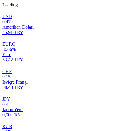
Loading...
USD
0.47%
Amerikan Doları
45,91 TRY
EURO
-0.06%
Euro
53,42 TRY
CHF
0.15%
İsviçre Frangı
58,48 TRY
JPY
0%
Japon Yeni
0,00 TRY
RUB