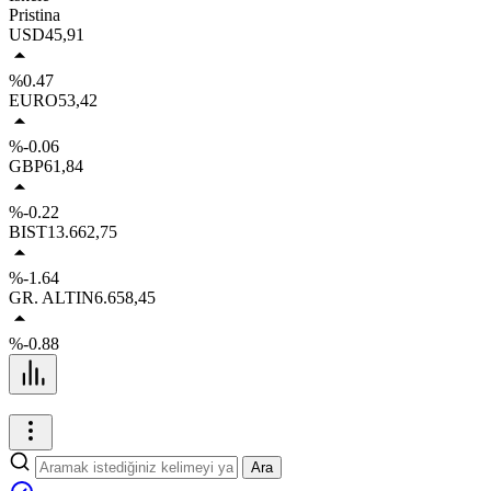
Pristina
USD
45,91
%0.47
EURO
53,42
%-0.06
GBP
61,84
%-0.22
BIST
13.662,75
%-1.64
GR. ALTIN
6.658,45
%-0.88
Ara