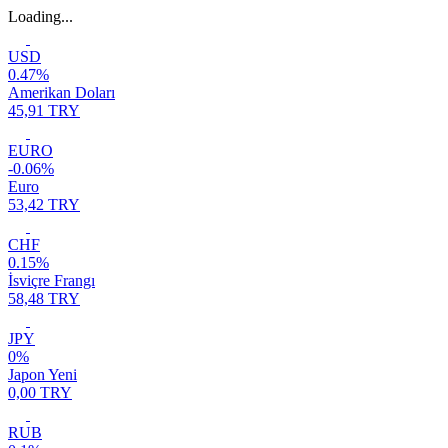
Loading...
USD
0.47%
Amerikan Doları
45,91 TRY
EURO
-0.06%
Euro
53,42 TRY
CHF
0.15%
İsviçre Frangı
58,48 TRY
JPY
0%
Japon Yeni
0,00 TRY
RUB