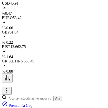
USD
45,91
%0.47
EURO
53,42
%-0.06
GBP
61,84
%-0.22
BIST
13.662,75
%-1.64
GR. ALTIN
6.658,45
%-0.88
Ara
Premium'a Geç