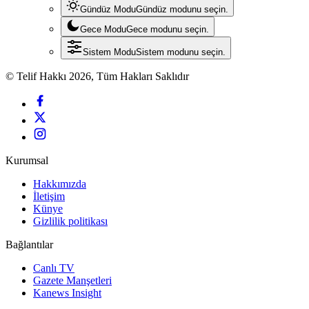
Gündüz Modu
Gündüz modunu seçin.
Gece Modu
Gece modunu seçin.
Sistem Modu
Sistem modunu seçin.
© Telif Hakkı 2026, Tüm Hakları Saklıdır
Kurumsal
Hakkımızda
İletişim
Künye
Gizlilik politikası
Bağlantılar
Canlı TV
Gazete Manşetleri
Kanews Insight