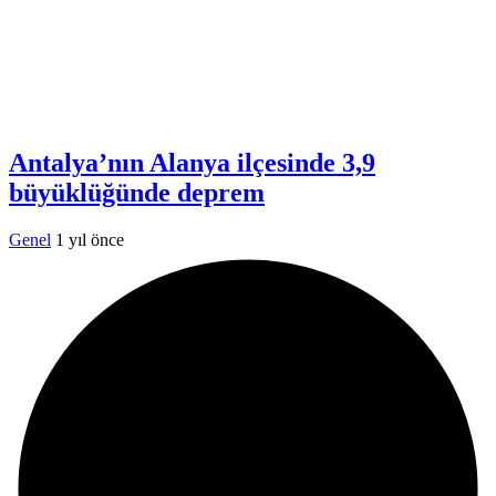
Antalya’nın Alanya ilçesinde 3,9
büyüklüğünde deprem
Genel
1 yıl önce