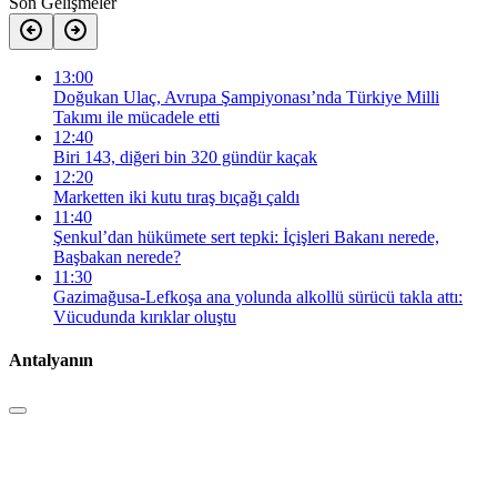
Son Gelişmeler
13:00
Doğukan Ulaç, Avrupa Şampiyonası’nda Türkiye Milli
Takımı ile mücadele etti
12:40
Biri 143, diğeri bin 320 gündür kaçak
12:20
Marketten iki kutu tıraş bıçağı çaldı
11:40
Şenkul’dan hükümete sert tepki: İçişleri Bakanı nerede,
Başbakan nerede?
11:30
Gazimağusa-Lefkoşa ana yolunda alkollü sürücü takla attı:
Vücudunda kırıklar oluştu
Antalyanın