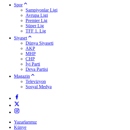
Spor
Şampiyonlar Ligi
Avrupa Ligi
Premier Lig
Süper Lig
TFF 1. Lig
Siyaset
Dünya Siyaseti
AKP
MHP
CHP
İyi Parti
Deva Partisi
Magazin
Televizyon
Sosyal Medya
Yazarlarımız
Künye