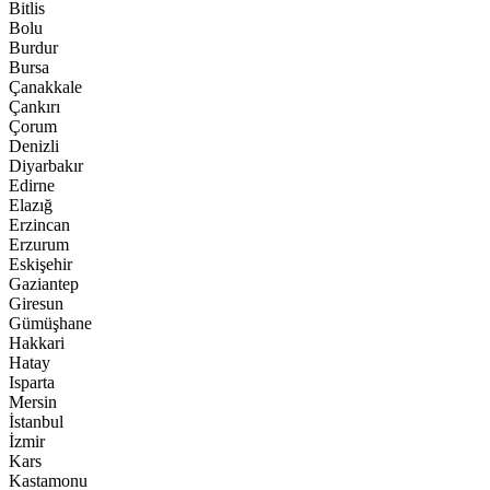
Bitlis
Bolu
Burdur
Bursa
Çanakkale
Çankırı
Çorum
Denizli
Diyarbakır
Edirne
Elazığ
Erzincan
Erzurum
Eskişehir
Gaziantep
Giresun
Gümüşhane
Hakkari
Hatay
Isparta
Mersin
İstanbul
İzmir
Kars
Kastamonu