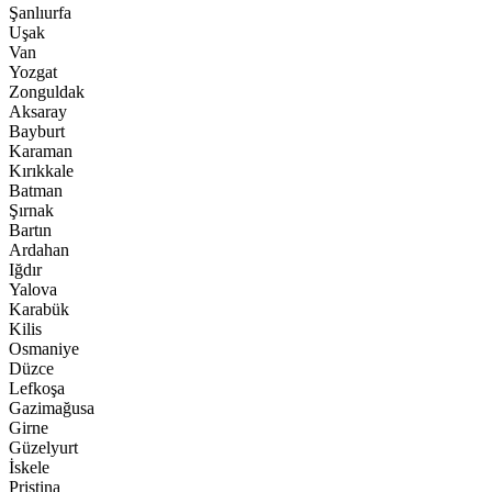
Şanlıurfa
Uşak
Van
Yozgat
Zonguldak
Aksaray
Bayburt
Karaman
Kırıkkale
Batman
Şırnak
Bartın
Ardahan
Iğdır
Yalova
Karabük
Kilis
Osmaniye
Düzce
Lefkoşa
Gazimağusa
Girne
Güzelyurt
İskele
Pristina