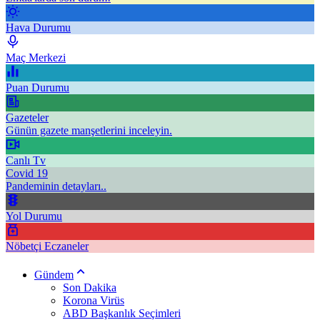
Hava Durumu
Maç Merkezi
Puan Durumu
Gazeteler
Günün gazete manşetlerini inceleyin.
Canlı Tv
Covid 19
Pandeminin detayları..
Yol Durumu
Nöbetçi Eczaneler
Gündem
Son Dakika
Korona Virüs
ABD Başkanlık Seçimleri