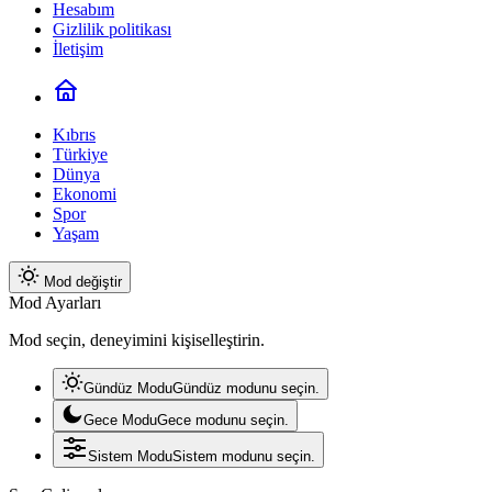
Hesabım
Gizlilik politikası
İletişim
Kıbrıs
Türkiye
Dünya
Ekonomi
Spor
Yaşam
Mod değiştir
Mod Ayarları
Mod seçin, deneyimini kişiselleştirin.
Gündüz Modu
Gündüz modunu seçin.
Gece Modu
Gece modunu seçin.
Sistem Modu
Sistem modunu seçin.