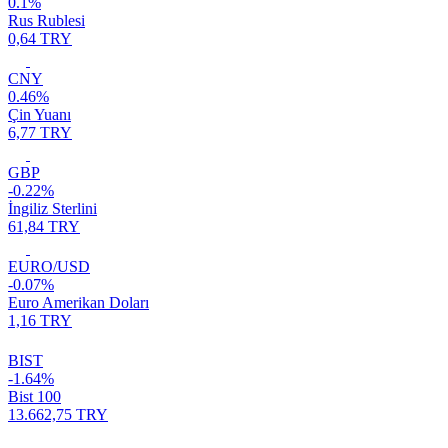
0.1%
Rus Rublesi
0,64 TRY
CNY
0.46%
Çin Yuanı
6,77 TRY
GBP
-0.22%
İngiliz Sterlini
61,84 TRY
EURO/USD
-0.07%
Euro Amerikan Doları
1,16 TRY
BIST
-1.64%
Bist 100
13.662,75 TRY