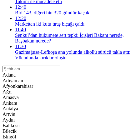
Takımı ile mücadele etti
12:40
Biri 143, diğeri bin 320 gündür kaçak
12:20
Marketten iki kutu tıraş bıçağı çaldı
11:40
Şenkul’dan hükümete sert tepki: İçişleri Bakanı nerede,
Başbakan nerede?
11:30
Gazimağusa-Lefkoşa ana yolunda alkollü sürücü takla attı:
Vücudunda kırıklar oluştu
Adana
Adıyaman
Afyonkarahisar
Ağrı
Amasya
Ankara
Antalya
Artvin
Aydın
Balıkesir
Bilecik
Bingöl